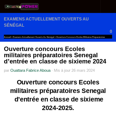
Au dessous du contenu
EXAMENS ACTUELLEMENT OUVERTS AU
SÉNÉGAL
0
Accueil
»
Examens Actuellement Ouverts Au Sénégal
»
Ouverture Concours Ecoles Militaires Préparatoires
Senegal D’entrée En Classe De Sixieme 2024
Ouverture concours Ecoles
militaires préparatoires Senegal
d’entrée en classe de sixieme 2024
par
Ouattara Fabrice Aboua
·
Mis à jour
26 mars 2024
Ouverture concours Ecoles
militaires préparatoires Senegal
d’entrée en classe de sixieme
2024-2025.