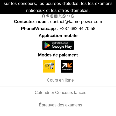
sur les concours, les bourses d'études, les les examens
nationaux et les offres d'emplois.
Facebook
Pinterest
Instagram
LinkedIn
X
WhatsApp
Link
Google
Contactez-nous
: contact@kamerpower.com
Phone/Whatsapp
: +237 682 44 70 58
Application mobile
Modes de paiement
Cours en ligne
Calendrier Concours lancés
Épreuves des examens