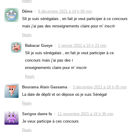
Reply
Déme
8 décembre 2021 à 14 h 08 min
Slt je suis sénégalais , en fait je veut participer à ce concours
mais j’ai pas des renseignements claire pour m’ inscrir
Reply
Babacar Gueye
2 janvier 2022 à 15 h 23 min
Slt je suis sénégalais , en fait je veut participer à ce
concours mais j’ai pas des r
enseignements claire pour m’ inscrir
Reply
Bourama Alain Gassama
3 décembre 2021 à 18 h 05 min
La date de dépôt et on dépose où je suis Sénégal
Reply
Serigne dame fa
11 novembre 2021 à 15 h 36 min
Je veux participe à ces concours
Reply