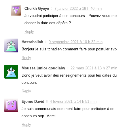
Cheikh Gyèye
7 janvier 2022 à 19 h 40 min
Je voudrai participer à ces concours . Pouvez vous me
donner la date des dépôts ?
Reply
Hassaballah
9 septembre 2021 à 10 h 32 min
Bonjour je suis tchadien comment faire pour postuler svp
Reply
Moussa junior goudiaby
22 mars 2021 à 13 h 27 min
Donc je veut avoir des renseignements pour les dates du
concours
Reply
Ejome David
4 février 2021 à 14 h 51 min
Je suis camerounais comment faire pour participer à ce
concours svp. Merci
Reply