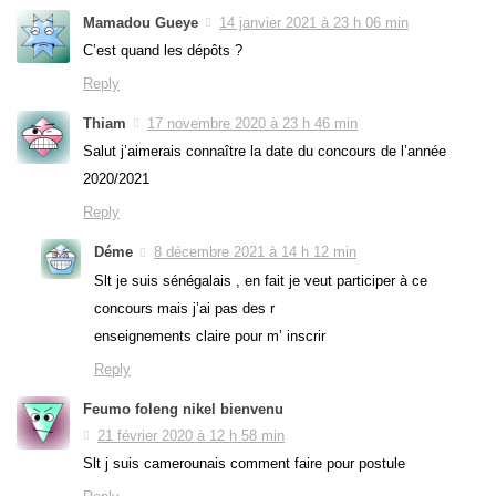
Mamadou Gueye
14 janvier 2021 à 23 h 06 min
C’est quand les dépôts ?
Reply
Thiam
17 novembre 2020 à 23 h 46 min
Salut j’aimerais connaître la date du concours de l’année
2020/2021
Reply
Déme
8 décembre 2021 à 14 h 12 min
Slt je suis sénégalais , en fait je veut participer à ce
concours mais j’ai pas des r
enseignements claire pour m’ inscrir
Reply
Feumo foleng nikel bienvenu
21 février 2020 à 12 h 58 min
Slt j suis camerounais comment faire pour postule