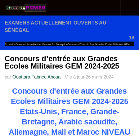
Au dessous du contenu
EXAMENS ACTUELLEMENT OUVERTS AU
SÉNÉGAL
18
Accueil
»
Examens Actuellement Ouverts Au Sénégal
»
Concours D’entrée Aux Grandes Ecoles Militaires GEM
2024-2025
Concours d’entrée aux Grandes
Ecoles Militaires GEM 2024-2025
par
Ouattara Fabrice Aboua
·
Mis à jour
26 mars 2024
Concours d’entrée aux Grandes
Ecoles Militaires GEM 2024-2025
Etats-Unis, France, Grand
e-
Bretagne, Arabie saoudite,
Allemagne, Mali et Maroc NIVEAU