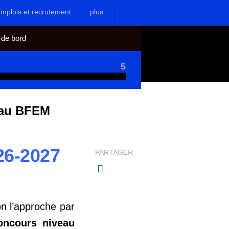
mplois et recrutement
plus
 de bord
5
eau BFEM
26-2027
PARTAGER
n l’approche par
oncours niveau