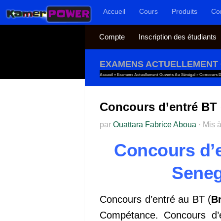
Accueil
Cours
Produits
Co
Au dessous du contenu
Compte
Inscription des étudiants
EXAMENS ACTUELLEMENT 
Accueil
»
Examens Actuellement Ouverts Au Sénégal
»
Concours D
Concours d’entré BT
par
Ouattara Fabrice Aboua
·
Mis à
Concours d’e
Seneg
Concours d’entré au BT (
B
Compétance. Concours d’