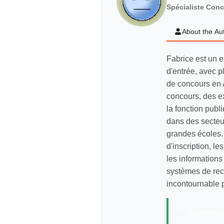
Spécialiste Con
About the Au
Fabrice est un e
d'entrée, avec p
de concours en 
concours, des e
la fonction pub
dans des secteur
grandes écoles. 
d'inscription, le
les information
systèmes de recr
incontournable p
→
Concours