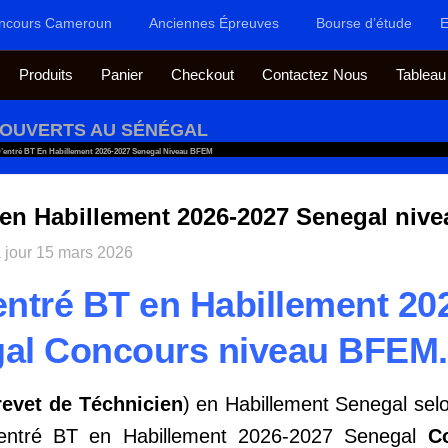
ncours Cameroun
Anciennes Épreuves
Bourse d’étude
E
Produits
Panier
Checkout
Contactez Nous
Tableau
OUVERTS AU SÉNÉGAL
’entré BT En Habillement 2026-2027 Senegal Niveau BFEM
 en Habillement 2026-2027 Senegal niv
 jour
15 mars 2026
ntré BT en Habillement 20
al Concours niveau BFEM.
revet de Téchnicien
) en Habillement Senegal selo
entré BT en Habillement 2026-2027 Senegal
C