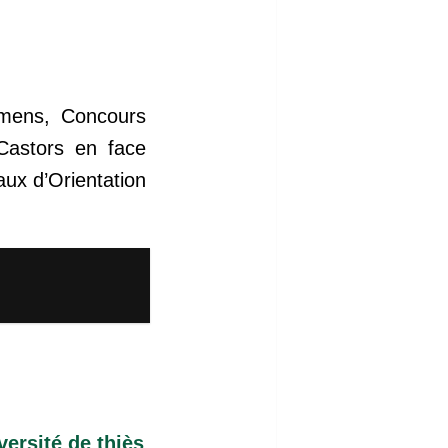
amens, Concours
astors en face
ux d’Orientation
ersité de thiès