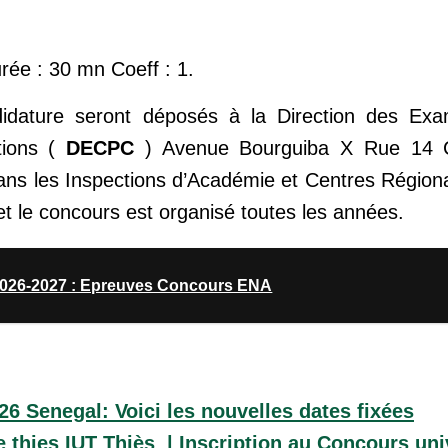
urée : 30 mn Coeff : 1.
didature seront déposés à la Direction des Ex
ations (
DECPC
) Avenue Bourguiba X Rue 14 C
ans les Inspections d’Académie et Centres Régiona
t l
e concours est organisé toutes les années.
026-2027 : Epreuves Concours ENA
6 Senegal: Voici les nouvelles dates fixées
 thies IUT Thiès | Inscription au Concours univ