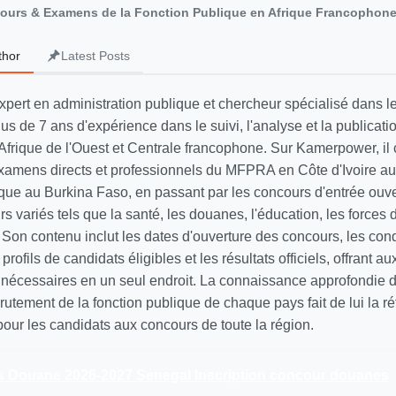
cours & Examens de la Fonction Publique en Afrique Francophon
thor
Latest Posts
xpert en administration publique et chercheur spécialisé dans 
lus de 7 ans d'expérience dans le suivi, l'analyse et la publicati
Afrique de l'Ouest et Centrale francophone. Sur Kamerpower, il 
xamens directs et professionnels du MFPRA en Côte d'Ivoire a
lique au Burkina Faso, en passant par les concours d'entrée ouv
s variés tels que la santé, les douanes, l'éducation, les forces d
Son contenu inclut les dates d'ouverture des concours, les cond
s profils de candidats éligibles et les résultats officiels, offrant a
s nécessaires en un seul endroit. La connaissance approfondie 
utement de la fonction publique de chaque pays fait de lui la r
our les candidats aux concours de toute la région.
 Douane 2026-2027 Senegal Inscription concour douanes