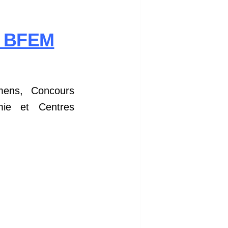
u BFEM
mens, Concours
émie et Centres