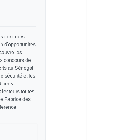
e
les concours
on d'opportunités
couvre les
ux concours de
erts au Sénégal
e sécurité et les
itions
ux lecteurs toutes
de Fabrice des
éférence