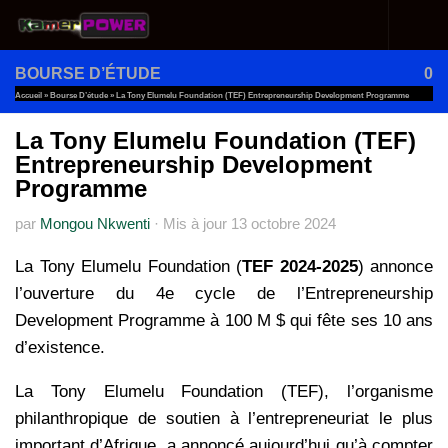
Au dessous du contenu
BOURSE D’ÉTUDE
0
Accueil
»
Bourse D’étude
»
La Tony Elumelu Foundation (TEF) Entrepreneurship Development Programme
La Tony Elumelu Foundation (TEF)
Entrepreneurship Development
Programme
par
Mongou Nkwenti
·
Mis à jour
13 octobre 2024
La Tony Elumelu Foundation (
TEF 2024-2025
) annonce
l’ouverture du 4e cycle de l’Entrepreneurship
Development Programme à 100 M $ qui fête ses 10 ans
d’existence.
La Tony Elumelu Foundation (TEF), l’organisme
philanthropique de soutien à l’entrepreneuriat le plus
important d’Afrique, a annoncé aujourd’hui qu’à compter