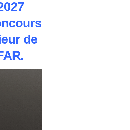
2027
oncours
rieur de
SFAR.