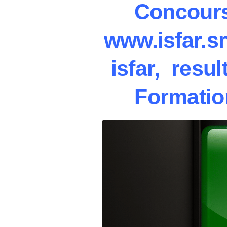
Concour
www.isfar.s
isfar, resul
Formatio