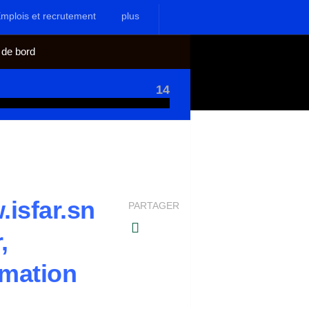
mplois et recrutement
plus
 de bord
14
isfar.sn
PARTAGER
,
rmation