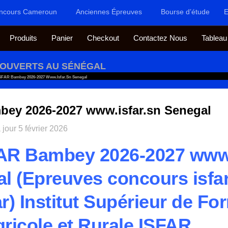
ncours Cameroun
Anciennes Épreuves
Bourse d’étude
E
Produits
Panier
Checkout
Contactez Nous
Tableau
OUVERTS AU SÉNÉGAL
SFAR Bambey 2026-2027 Www.isfar.sn Senegal
ey 2026-2027 www.isfar.sn Senegal
 jour
5 février 2026
AR Bambey 2026-2027 www.
l (Epreuves concours isfar
ar) Institut Supérieur de Fo
ricole et Rurale ISFAR.