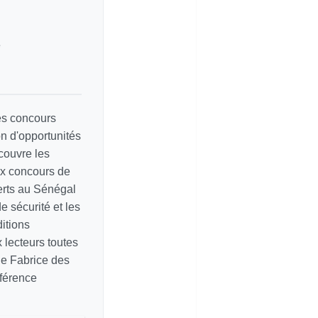
e
les concours
on d'opportunités
couvre les
ux concours de
erts au Sénégal
e sécurité et les
itions
ux lecteurs toutes
de Fabrice des
éférence