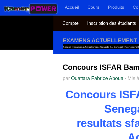
Accueil
Cours
Produits
Co
Au dessous du contenu
Compte
Inscription des étudiants
EXAMENS ACTUELLEMENT 
Accueil
»
Examens Actuellement Ouverts Au Sénégal
»
Concours I
Concours ISFAR Bamb
par
Ouattara Fabrice Aboua
·
Mis à
Concours ISF
Senega
re
sultats sf
Ag