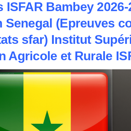
s ISFAR Bambey 2026-
n Senegal (Epreuves c
tats sfar) Institut Supé
n Agricole et Rurale I