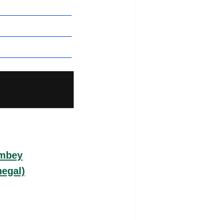
ambey
negal)