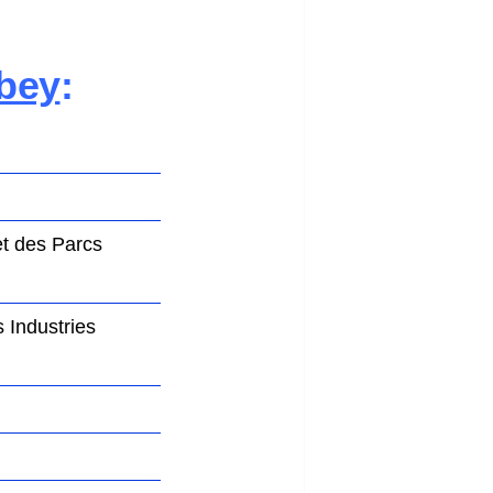
bey
:
et des Parcs
 Industries