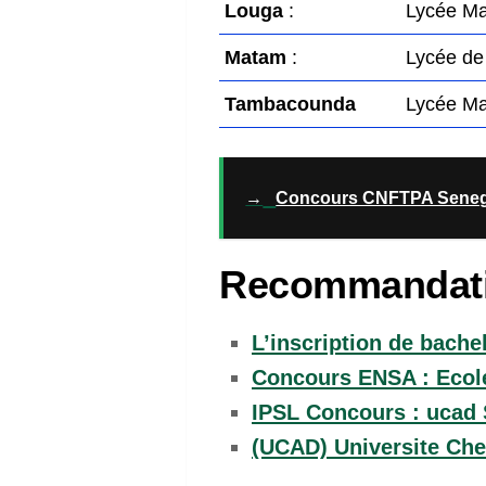
Louga
:
Lycée Ma
Matam
:
Lycée de
Tambacounda
Lycée M
→
Concours CNFTPA Senega
Recommandat
L’inscription de bache
Concours ENSA : Ecole
IPSL Concours : ucad 
(UCAD) Universite Che