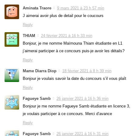
Aminata Traore
9 mars 2021 à 23 h 57 min
J aimerai avoir plus de detail pour le coucours
Reply
THIAM
24 février 2021 à 16 h 33 min
Bonjour, je me nomme Maïmouna Thiam étudiante en L1
j’aimerai participer à ce concours puis-je avoir les détails?
Reply
Mame Diarra Diop
18 février 2021 à 8 h 39 min
Bonjour je voulais savoir la date du concours s’il vous plaît
Reply
Fagueye Samb
26 janvier 2021 à 16 h 36 min
Bonjour je me nomme Fagueye Samb étudiante en licence 3,
je voulais participer à ce concours. Merci d’avance
Reply
Fagueye Samb
26 janvier 2021 à 16 h 31 min