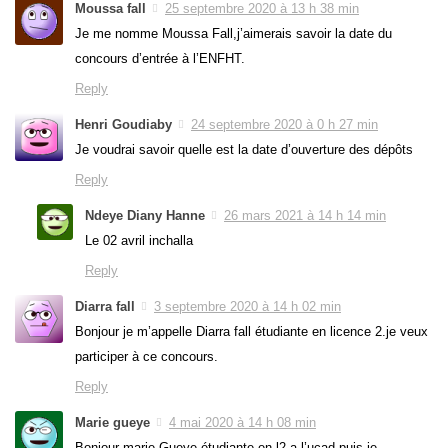
Moussa fall
25 septembre 2020 à 13 h 38 min
Je me nomme Moussa Fall,j’aimerais savoir la date du
concours d’entrée à l’ENFHT.
Reply
Henri Goudiaby
24 septembre 2020 à 0 h 27 min
Je voudrai savoir quelle est la date d’ouverture des dépôts
Reply
Ndeye Diany Hanne
26 mars 2021 à 14 h 14 min
Le 02 avril inchalla
Reply
Diarra fall
3 septembre 2020 à 14 h 02 min
Bonjour je m’appelle Diarra fall étudiante en licence 2.je veux
participer à ce concours.
Reply
Marie gueye
4 mai 2020 à 14 h 08 min
Bonjour marie Gueye étudiante en l2 a l’ucad puis je