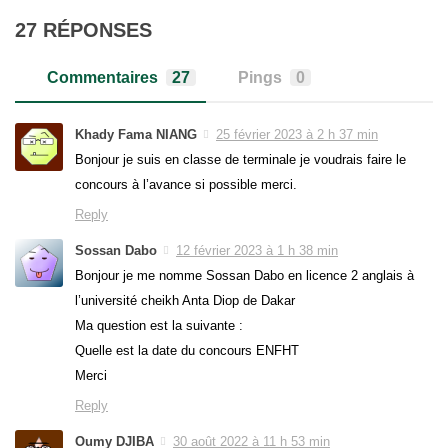
27 RÉPONSES
Commentaires
27
Pings
0
Khady Fama NIANG
25 février 2023 à 2 h 37 min
Bonjour je suis en classe de terminale je voudrais faire le
concours à l’avance si possible merci.
Reply
Sossan Dabo
12 février 2023 à 1 h 38 min
Bonjour je me nomme Sossan Dabo en licence 2 anglais à
l’université cheikh Anta Diop de Dakar
Ma question est la suivante :
Quelle est la date du concours ENFHT
Merci
Reply
Oumy DJIBA
30 août 2022 à 11 h 53 min