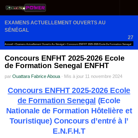
Au dessous du contenu
EXAMENS ACTUELLEMENT OUVERTS AU
SÉNÉGAL
27
Accueil
»
Examens Actuellement Ouverts Au Sénégal
»
Concours ENFHT 2025-2026 Ecole De Formation Senegal
ENFHT
Concours ENFHT 2025-2026 Ecole
de Formation Senegal ENFHT
par
Ouattara Fabrice Aboua
·
Mis à jour
11 novembre 2024
Concours ENFHT 2025-2026 Ecole
de Formation Senegal
(Ecole
Nationale de Formation Hôtelière et
Touristique) Concours d
’entré à l’
E.N.F.H.T