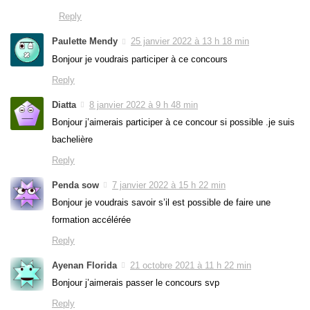
Reply
Paulette Mendy
25 janvier 2022 à 13 h 18 min
Bonjour je voudrais participer à ce concours
Reply
Diatta
8 janvier 2022 à 9 h 48 min
Bonjour j’aimerais participer à ce concour si possible .je suis
bachelière
Reply
Penda sow
7 janvier 2022 à 15 h 22 min
Bonjour je voudrais savoir s’il est possible de faire une
formation accélérée
Reply
Ayenan Florida
21 octobre 2021 à 11 h 22 min
Bonjour j’aimerais passer le concours svp
Reply