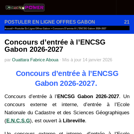
Au dessous du contenu
POSTULER EN LIGNE OFFRES GABON
21
Accueil
»
Postuler En Ligne Offres Gabon
»
Concours D’entrée À L’ENCSG Gabon 2026-2027
Concours d’entrée à l’ENCSG
Gabon 2026-2027
par
Ouattara Fabrice Aboua
·
Mis à jour
14 janvier 2026
Concours d’entrée à l’ENCSG
Gabon 2026-2027.
Concours d’entrée à l’
ENCSG Gabon 2026-2027
. Un
concours externe et interne, d’entrée à l’Ecole
Nationale du Cadastre et des Sciences Géographiques
(
E.N.C.S.G
), est ouvert à
Libreville
.
Un concours externe et interne, d’entrée à l’Ecole