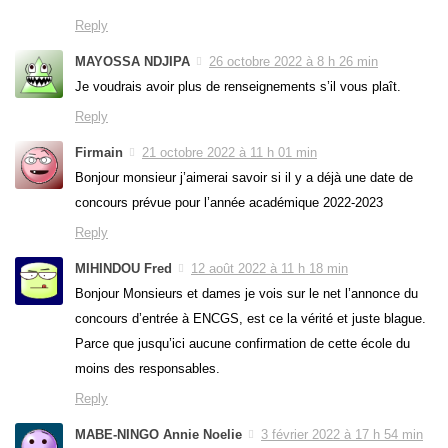
Reply
MAYOSSA NDJIPA
26 octobre 2022 à 8 h 26 min
Je voudrais avoir plus de renseignements s’il vous plaît.
Reply
Firmain
21 octobre 2022 à 11 h 01 min
Bonjour monsieur j’aimerai savoir si il y a déjà une date de
concours prévue pour l’année académique 2022-2023
Reply
MIHINDOU Fred
12 août 2022 à 11 h 18 min
Bonjour Monsieurs et dames je vois sur le net l’annonce du
concours d’entrée à ENCGS, est ce la vérité et juste blague.
Parce que jusqu’ici aucune confirmation de cette école du
moins des responsables.
Reply
MABE-NINGO Annie Noelie
3 février 2022 à 17 h 54 min