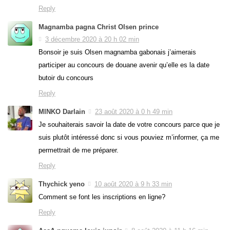
Reply
Magnamba pagna Christ Olsen prince
3 décembre 2020 à 20 h 02 min
Bonsoir je suis Olsen magnamba gabonais j’aimerais
participer au concours de douane avenir qu’elle es la date
butoir du concours
Reply
MINKO Darlain
23 août 2020 à 0 h 49 min
Je souhaiterais savoir la date de votre concours parce que je
suis plutôt intéressé donc si vous pouviez m’informer, ça me
permettrait de me préparer.
Reply
Thychick yeno
10 août 2020 à 9 h 33 min
Comment se font les inscriptions en ligne?
Reply