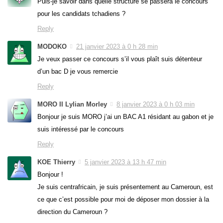
Puis-je savoir dans quelle structure se passera le concours
pour les candidats tchadiens ?
Reply
MODOKO
21 janvier 2023 à 0 h 28 min
Je veux passer ce concours s’il vous plaît suis détenteur
d’un bac D je vous remercie
Reply
MORO II Lylian Morley
8 janvier 2023 à 0 h 03 min
Bonjour je suis MORO j’ai un BAC A1 résidant au gabon et je
suis intéressé par le concours
Reply
KOE Thierry
5 janvier 2023 à 13 h 47 min
Bonjour !
Je suis centrafricain, je suis présentement au Cameroun, est
ce que c’est possible pour moi de déposer mon dossier à la
direction du Cameroun ?