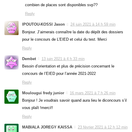
combien de places sont disponibles svp??
Reply
IPOUTOU-KOSSI Jason
24 juin 2021 à 14 h 59 min
Bonjour. J’aimerais connaître la date du dépôt des dossiers
pour le concours de L’EIED et celui du test. Merci
Reply
Dembet
13 juin 2021 à 4 h 33 min
Besoin d’orientation et plus de précision concernant le
concours de l’EIED pour l’année 2021-2022
Reply
Moulougui fredy junior
16 mars 2021 à 7 h 26 min
Bonjour ! Je voudrais savoir quand aura lieu le diconcours s’il
vous plaît !merci!!
Reply
MABIALA JOREGY KAISSA
23 février 2021 à 12 h 12 min