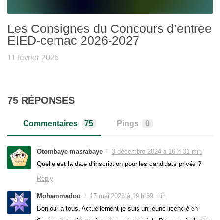
Les Consignes du Concours d’entree
EIED-cemac 2026-2027
11 février 2026
75 RÉPONSES
Commentaires
75
Pings
0
Otombaye masrabaye
3 décembre 2024 à 16 h 31 min
Quelle est la date d’inscription pour les candidats privés ?
Reply
Mohammadou
17 mai 2023 à 19 h 39 min
Bonjour a tous. Actuellement je suis un jeune licencié en