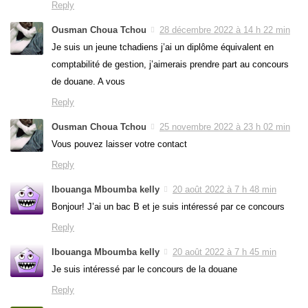
Reply
Ousman Choua Tchou
28 décembre 2022 à 14 h 22 min
Je suis un jeune tchadiens j’ai un diplôme équivalent en
comptabilité de gestion, j’aimerais prendre part au concours
de douane. A vous
Reply
Ousman Choua Tchou
25 novembre 2022 à 23 h 02 min
Vous pouvez laisser votre contact
Reply
Ibouanga Mboumba kelly
20 août 2022 à 7 h 48 min
Bonjour! J’ai un bac B et je suis intéressé par ce concours
Reply
Ibouanga Mboumba kelly
20 août 2022 à 7 h 45 min
Je suis intéressé par le concours de la douane
Reply