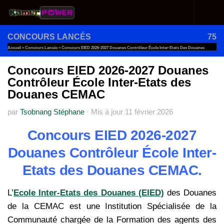
Au dessous du contenu
CONCOURS LANCÉS
75
Accueil
»
Concours Lancés
»
Concours EIED 2026-2027 Douanes Contrôleur École Inter-Etats Des Douanes
CEMAC
Concours EIED 2026-2027 Douanes
Contrôleur École Inter-Etats des
Douanes CEMAC
par
Tsobnang Stéphane
·
Mis à jour
11 février 2026
Concours EIED 2026-2027
Douanes Contrôleur École Inter-
Etats des Douanes CEMAC.
L’
Ecole Inter-Etats des Douanes (EIED)
des Douanes
de la CEMAC est une Institution Spécialisée de la
Communauté chargée de la Formation des agents des