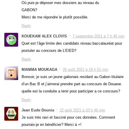
Où puis-je déposer mes dossiers au niveau du
GABON?
Merci de me répondre le plutôt possible.
Reply
KOUEKAM ALEX CLOVIS
7 septembre 2021 à 7 h 45 min
Quel est l’âge limite des candidats niveau baccalauréat pour
postuler au concours de L’EIED?
Reply
MANIMA MOUKAGA
26 août 2021 à 18 h 51 min
Bonsoir, je suis un jeune gabonais residant au Gabon titulaire
d’un Bac B et j’aimerai prendre part au concours de Douane.
quelle est la conduite a tenir pour participer a ce concours?
Reply
Jean Eude Dounia
22 août 2021 à 10 h 46 min
Je suis très ravi et fasciné pour ces données. Comment
pourrais-je en bénéficier? Merci à +!