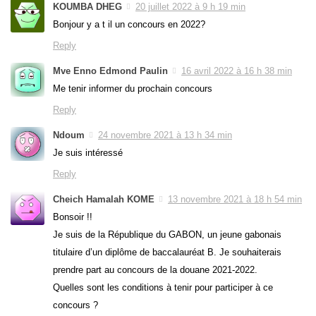
KOUMBA DHEG
20 juillet 2022 à 9 h 19 min
Bonjour y a t il un concours en 2022?
Reply
Mve Enno Edmond Paulin
16 avril 2022 à 16 h 38 min
Me tenir informer du prochain concours
Reply
Ndoum
24 novembre 2021 à 13 h 34 min
Je suis intéressé
Reply
Cheich Hamalah KOME
13 novembre 2021 à 18 h 54 min
Bonsoir !!
Je suis de la République du GABON, un jeune gabonais
titulaire d’un diplôme de baccalauréat B. Je souhaiterais
prendre part au concours de la douane 2021-2022.
Quelles sont les conditions à tenir pour participer à ce
concours ?