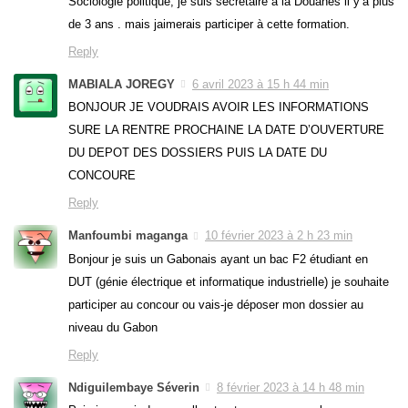
Sociologie politique, je suis secrétaire à la Douanes il y’a plus
de 3 ans . mais jaimerais participer à cette formation.
Reply
MABIALA JOREGY
6 avril 2023 à 15 h 44 min
BONJOUR JE VOUDRAIS AVOIR LES INFORMATIONS
SURE LA RENTRE PROCHAINE LA DATE D’OUVERTURE
DU DEPOT DES DOSSIERS PUIS LA DATE DU
CONCOURE
Reply
Manfoumbi maganga
10 février 2023 à 2 h 23 min
Bonjour je suis un Gabonais ayant un bac F2 étudiant en
DUT (génie électrique et informatique industrielle) je souhaite
participer au concour ou vais-je déposer mon dossier au
niveau du Gabon
Reply
Ndiguilembaye Séverin
8 février 2023 à 14 h 48 min