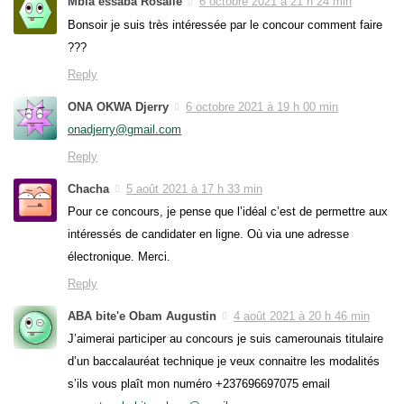
Mbia essaba Rosalie
6 octobre 2021 à 21 h 24 min
Bonsoir je suis très intéressée par le concour comment faire
???
Reply
ONA OKWA Djerry
6 octobre 2021 à 19 h 00 min
onadjerry@gmail.com
Reply
Chacha
5 août 2021 à 17 h 33 min
Pour ce concours, je pense que l’idéal c’est de permettre aux
intéressés de candidater en ligne. Où via une adresse
électronique. Merci.
Reply
ABA bite'e Obam Augustin
4 août 2021 à 20 h 46 min
J’aimerai participer au concours je suis camerounais titulaire
d’un baccalauréat technique je veux connaitre les modalités
s’ils vous plaît mon numéro +237696697075 email