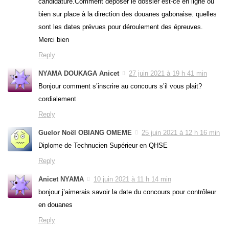
candidature.Comment déposer le dossier est-ce en ligne ou
bien sur place à la direction des douanes gabonaise. quelles
sont les dates prévues pour déroulement des épreuves.
Merci bien
Reply
NYAMA DOUKAGA Anicet
27 juin 2021 à 19 h 41 min
Bonjour comment s’inscrire au concours s’il vous plait?
cordialement
Reply
Guelor Noël OBIANG OMEME
25 juin 2021 à 12 h 16 min
Diplome de Technucien Supérieur en QHSE
Reply
Anicet NYAMA
10 juin 2021 à 11 h 14 min
bonjour j’aimerais savoir la date du concours pour contrôleur
en douanes
Reply