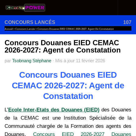
Au dessous du contenu
CONCOURS LANCÉS
107
Accueil
»
Concours Lancés
»
Concours Douanes EIED CEMAC 2026-2027: Agent De Constatation
Concours Douanes EIED CEMAC
2026-2027: Agent de Constatation
par
Tsobnang Stéphane
·
Mis à jour
11 février 2026
Concours Douanes EIED
CEMAC 2026-2027: Agent de
Constatation
L’
Ecole Inter-Etats des Douanes (EIED)
des Douanes
de la CEMAC est une Institution Spécialisée de la
Communauté chargée de la Formation des agents des
Douanes.
Concours EIED 2026-2027 Douanes