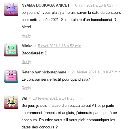
NYAMA DOUKAGA ANICET
6 avril 2021 à 16 h 02 min
bonjours s’il vous plait j’aimerais savoir la date du concours
pour cette année 2021. Suis titulaire d’un baccalauréat D.
Merci
Reply
Minko
5 avril 2021 à 18 h 52 min
Baccalauréat D
Reply
Reteno yannick-stephane
21 février 2021 à 18 h 47 min
Le concour sera effectif pour quand svp?
Reply
Wil
10 février 2021 à 14 h 23 min
Bonjour, je suis titulaire d’un baccalauréat A1 et je parle
couramment français et anglais, j’aimerais participer à ce
concours. Pourriez vous s’il vous plaît communiquer les
dates des concours ?