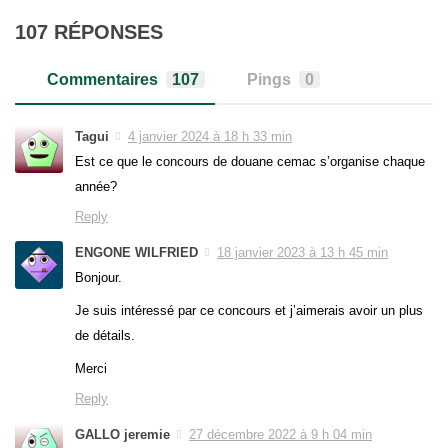
107 RÉPONSES
Commentaires
107
Pings
0
Tagui
4 janvier 2024 à 18 h 33 min
Est ce que le concours de douane cemac s’organise chaque
année?
Reply
ENGONE WILFRIED
18 janvier 2023 à 13 h 45 min
Bonjour.
Je suis intéressé par ce concours et j’aimerais avoir un plus
de détails.
Merci
Reply
GALLO jeremie
27 décembre 2022 à 9 h 04 min