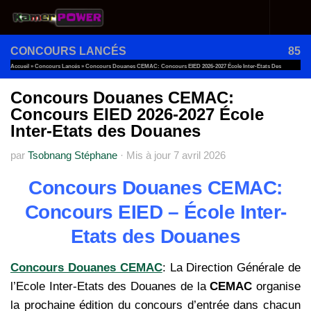
Au dessous du contenu
CONCOURS LANCÉS
85
Accueil
»
Concours Lancés
»
Concours Douanes CEMAC: Concours EIED 2026-2027 École Inter-Etats Des
Douanes
Concours Douanes CEMAC:
Concours EIED 2026-2027 École
Inter-Etats des Douanes
par
Tsobnang Stéphane
·
Mis à jour
7 avril 2026
Concours Douanes CEMAC:
Concours EIED – École Inter-
Etats des Douanes
Concours Douanes CEMAC
: La Direction Générale de
l’Ecole Inter-Etats des Douanes de la
CEMAC
organise
la prochaine édition du concours d’entrée dans chacun