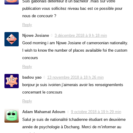
Suis gabonais détenteur d un bachelor .mais sur votre
publication vous sollicitez niveau bac est ce possible pour
nous de concourir ?
Reply
Njowe Josiane
3 décembre 2018 à 9 h 18 min
Good morning i am Njowe Josiane of cameroonian nationality.
I wish to know the number of places availaible foi the custom
concours
Reply
badou yao
13 novembre 2018 à 18 h 26 min
bonjour je suis ivoirien j’aimerais avoir les renseignemlents
concernant le concours
Reply
Adam Mahamat Adoum
9 octobre 2018 à 19 h 29 min
Salut je suis de nationalité tchadienne étudiant en deuxième
année de psychologie à Dschang. Merci de m’informer au