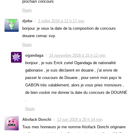
prochain concours
Reply
djebe
2 juillet 2018 à 12 h 17 min
bonjour. je veux la date de la composition de concours
douane cemac svp.
Reply
ogandaga
14 novembre 2018 à 15 h 12 min
bonjour , je suis Erick zuriel Ogandaga de nationalité
gabonaise , je suis déclarent en douane , j’ai envie de
passer le coucours de Douane , pour servir mon pays le
GABON très valablement, alors je vous pries monsieurs ,
de bien vouloir me donner la date du concours de DOUANE
.
Reply
Atiofack Donchi
13 juin 2018 à 20 h 14 min
Tous mes honneurs je me nomme Atiofack Donchi originaire