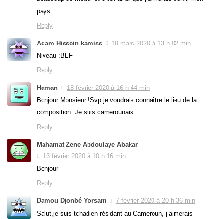
pays.
Reply
Adam Hissein kamiss
19 mars 2020 à 13 h 02 min
Niveau :BEF
Reply
Haman
18 février 2020 à 16 h 44 min
Bonjour Monsieur !Svp je voudrais connaître le lieu de la
composition. Je suis camerounais.
Reply
Mahamat Zene Abdoulaye Abakar
13 février 2020 à 10 h 16 min
Bonjour
Reply
Damou Djonbé Yorsam
7 février 2020 à 20 h 36 min
Salut,je suis tchadien résidant au Cameroun, j’aimerais