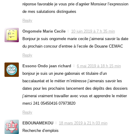
réponse favorable je vous prie d’agréer Monsieur l’expression
de mes salutations distinguées
Reply
Ongomele Marie Cecile
10 juin 2019 à 7 h 35 min
Bonjour je suis ongomele marie cecile j’aimerai savoir la date
du prochain concour d’entree à l’ecole de Douane CEMAC
Reply
Essono Ondo jean richard
6 mai 2019 à 18 h 15 min
bonjour je suis un jeune gabonais et titulaire d’un
baccalauréat et le métier m’intéresse j’aimerais savoir les
dates pour les prochains lancement des dépôts des dossiers
j’aimerai vraiment travailler avec vous et apprendre le métier
merci 241 05450416 07973820
Reply
EBOUNAMEKOU
18 mars 2019 à 21 h 03 min
Recherche d’emplois