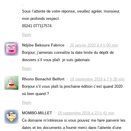
.
Sous l’attente de votre réponse, veuillez agréer, monsieur,
mon profonds respect.
00241 077117574.
Reply
Ndjibe Bekoure Fabrice
20 janvier 2020 à 4 h 00 min
Bonjour, j’aimerais connaître la date limite du dépôt de
dossiers s’il vous plaît. je suis gabonais.
Reply
Rhono Bonachit Belfort
19 septembre 2019 à 7 h 26 min
Bonjour s’il vous plaît la prochaine édition c’est quand 2020
où bien quand ?
Reply
MOMBO-MILLET
18 septembre 2019 à 23 h 41 min
Ce domaine m’intéresse si vous pouvez me faire parvenir les
dates et les documents a fournir merci dans l’attente d’une