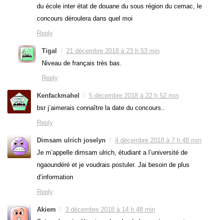
du école inter état de douane du sous région du cemac, le
concours déroulera dans quel moi
Reply
Tigal
21 décembre 2018 à 23 h 53 min
Niveau de français très bas.
Reply
Kenfackmahel
5 décembre 2018 à 22 h 52 min
bsr j’aimerais connaître la date du concours..
Reply
Dimsam ulrich joselyn
4 décembre 2018 à 7 h 48 min
Je m’appelle dimsam ulrich, étudiant a l’université de
ngaoundéré et je voudrais postuler. Jai besoin de plus
d’information
Reply
Akiem
3 décembre 2018 à 14 h 48 min