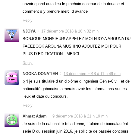
savoir quand aura lieu le prochain concour de la douane et
comment s y prendre merci d avance
Reply
NJOYA
17 décembre 2018 à 18 h 32 min
BONJOUR MONSIEUR! APPELEZ MOI NJOYA AROUNA DU
FACEBOOK AROUNA MUSHINO AJOUTEZ MOI POUR
PLUS D”EDIFICATION…MERCI
Reply
NGOKA DONATIEN
13 décembre 2018 à 11 h 49 min
bjr! je suis titulaire d un diplôme d ingénieur Génie-Civil, et de
nationalité gabonaise aimerais avoir les informations sur les
lieux et date du concours.
Reply
Ahmat Adam
9 décembre 2018 à 21 h 19 min
Je suis de la nationalité tchadienne, titulaire de baccalauréat
série D du session juin 2016, je sollicite de passée concours