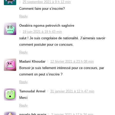
25 septembre 2021 à 9 h 12 min
Comment faire pour s’inscrire?
Reply
Owabira ngoma petrovich sagloire
19 juin 2021 à 19 h 43 min
salut ! Je suis congolaise de nationalité. J’aimerais savoir
comment postuler pour ce concours.
Reply
Madani Khoudar
12 février 2021 à 23 h 08 min
Bonsoir je suis tellement intéressé pour ce concours, par
comment on peut s’inscrire ?
Reply
Tamoudal Armel
31 janvier 2021 à 12 h 47 min
Merci
Reply
nguelo feh marie
2 janvier 2021 à 17 h 24 min