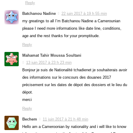
Reply
Batchanou Nadine
22 juin 2017 à 19 h 55 min
my greatings to all I’m Batchanou Nadine a Camerounian
please I need more informations like date line, conditions,
age and the rest thanks for your promptitude.
Reply
Mahamat Tahir Moussa Soultani
13 juin 2017 à 23 h 23 min
Bonjour je suis de Nationalité tchadienet je souhaiterais avoir
des informations sur le concours des douanes 2017
précisement sur les dates de dépot des dossiers et le lieu du
dépot.
merci
Reply
Bechem
11 juin 2017 à 21 h 48 min
Hello am a Cameroonian by nationality and i will like to know