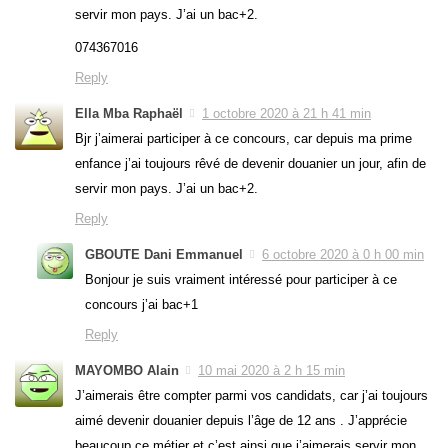
servir mon pays. J’ai un bac+2.
074367016
Reply
Ella Mba Raphaël
1 octobre 2020 à 21 h 41 min
Bjr j’aimerai participer à ce concours, car depuis ma prime
enfance j’ai toujours rêvé de devenir douanier un jour, afin de
servir mon pays. J’ai un bac+2.
Reply
GBOUTE Dani Emmanuel
6 octobre 2020 à 0 h 00 min
Bonjour je suis vraiment intéressé pour participer à ce
concours j’ai bac+1
Reply
MAYOMBO Alain
10 mai 2020 à 2 h 15 min
J’aimerais être compter parmi vos candidats, car j’ai toujours
aimé devenir douanier depuis l’âge de 12 ans . J’apprécie
beaucoup ce métier et c’est ainsi que j’aimerais servir mon