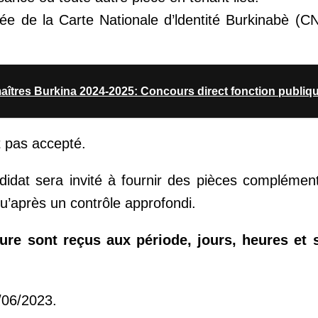
ée de la Carte Nationale d’ldentité Burkinabè (C
tres Burkina 2024-2025: Concours direct fonction publiq
t pas accepté.
didat sera invité à fournir des pièces complémenta
 qu’après un contrôle approfondi.
re sont reçus aux période, jours, heures et su
/06/2023.