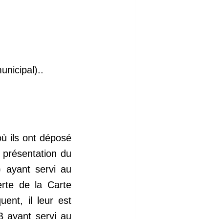
nicipal)..
où ils ont déposé
a présentation du
) ayant servi au
erte de la Carte
nt, il leur est
B ayant servi au