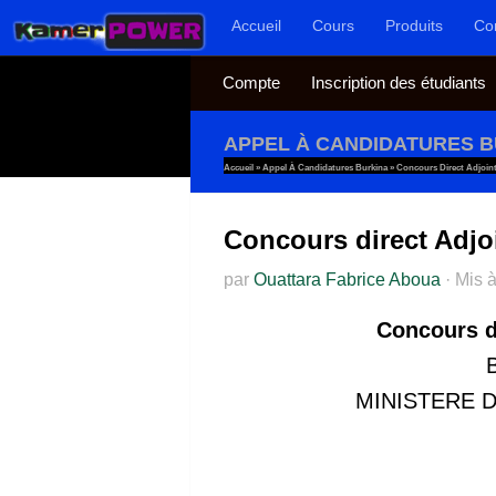
Accueil
Cours
Produits
Co
Au dessous du contenu
Compte
Inscription des étudiants
APPEL À CANDIDATURES 
Accueil
»
Appel À Candidatures Burkina
»
Concours Direct Adjoint
Concours direct Adjoi
par
Ouattara Fabrice Aboua
·
Mis à
Concours di
MINISTERE D