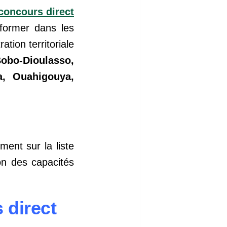
concours direct
ormer dans les
ation territoriale
obo-Dioulasso,
, Ouahigouya,
ent sur la liste
ion des capacités
 direct