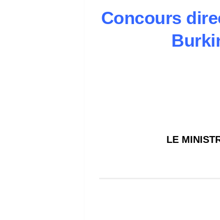
Concours direc
Burki
LE MINIST