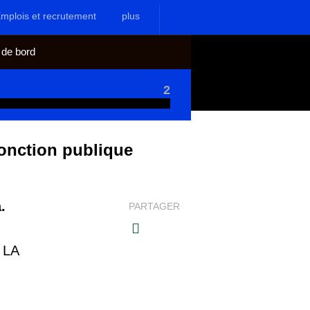
mplois et recrutement
plus
 de bord
2
fonction publique
.
PARTAGER
 LA