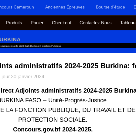
ncours Cameroun
Anciennes Épreuves
Bourse d’étude
E
Produits
Panier
Checkout
Contactez Nous
Tableau
BURKINA
s Administratifs 2024-2025 Burkina: Fonction Publique
nts administratifs 2024-2025 Burkina: 
 jour
30 janvier 2024
rect Adjoints administratifs 2024-2025 Burkina
BURKINA FASO – Unité-Progrès-Justice.
E LA FONCTION PUBLIQUE, DU TRAVAIL ET DE
PROTECTION SOCIALE.
Concours.gov.bf 2024-2025.