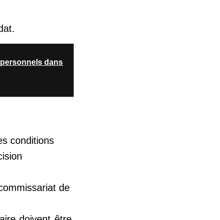
dat.
 personnels dans
es conditions
cision
 commissariat de
aire doivent être