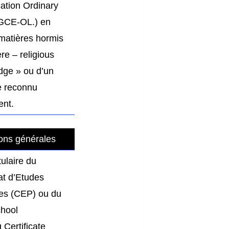
ation Ordinary
(GCE-OL.) en
matières hormis
ere – religious
dge » ou d’un
e reconnu
ent.
ons générales
tulaire du
cat d’Etudes
es (CEP) ou du
chool
 Certificate