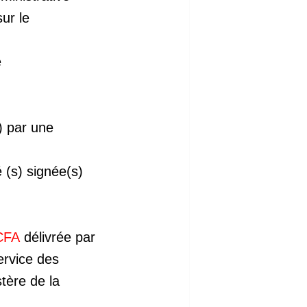
ur le
é
) par une
é (s) signée(s)
 CFA
délivrée par
ervice des
tère de la