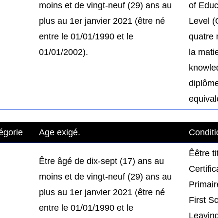
moins et de vingt-neuf (29) ans au
of Educ
plus au 1er janvier 2021 (être né
Level 
entre le 01/01/1990 et le
quatre 
01/01/2002).
la mati
knowle
diplôm
equival
égorie
Age exigé.
Conditi
Êêtre ti
Être âgé de dix-sept (17) ans au
Certifi
moins et de vingt-neuf (29) ans au
Primair
plus au 1er janvier 2021 (être né
First S
entre le 01/01/1990 et le
Leaving