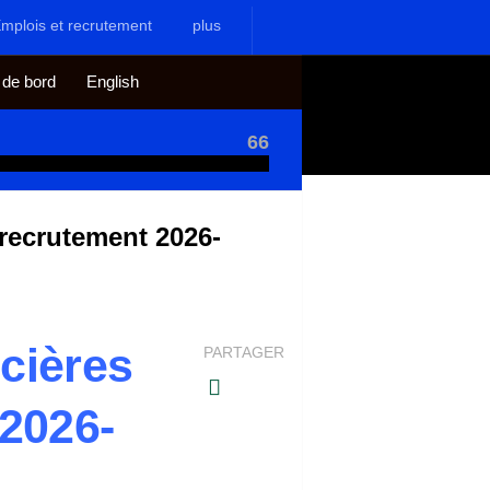
mplois et recrutement
plus
 de bord
English
66
recrutement 2026-
cières
PARTAGER
2026-