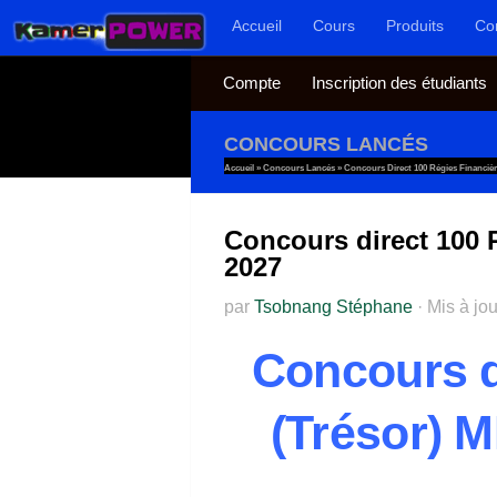
Accueil
Cours
Produits
Co
Au dessous du contenu
Compte
Inscription des étudiants
CONCOURS LANCÉS
Accueil
»
Concours Lancés
»
Concours Direct 100 Régies Financi
Concours direct 100 
2027
par
Tsobnang Stéphane
·
Mis à jo
Concours d
(Trésor) 