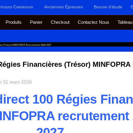
ncours Cameroun
Anciennes Épreuves
Bourse d’étude
E
Produits
Panier
Checkout
Contactez Nous
Tableau
ères (Trésor) MINFOPRA Recrutement 2026-2027
Régies Financières (Trésor) MINFOPRA 
ur
31 mars 2026
irect 100 Régies Finan
MINFOPRA recrutement 
2027.