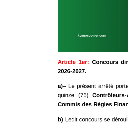
Article 1er:
Concours di
2026-2027.
a)
– Le présent arrêté port
quinze (75)
Contrôleurs-
Commis des Régies Financ
b)
-Ledit concours se déroul