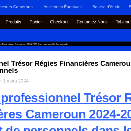
ncours Cameroun
Anciennes Épreuves
Bourse d’étude
E
Produits
Panier
Checkout
Contactez Nous
Tableau
es Financières Cameroun 2024-2025 Recrutement De Personnels
nel Trésor Régies Financières Camerou
nnels
ur
1 mars 2024
professionnel Trésor 
ères Cameroun 2024-2
 de personnels dans l