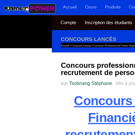
Accueil
Cours
Produits
Co
Au dessous du contenu
Compte
Inscription des étudiants
CONCOURS LANCÉS
Accueil
»
Concours Lancés
»
Concours Professionnel Trésor Régi
Concours profession
recrutement de perso
par
Tsobnang Stéphane
·
Mis à jo
Concours 
Financi
recrutement