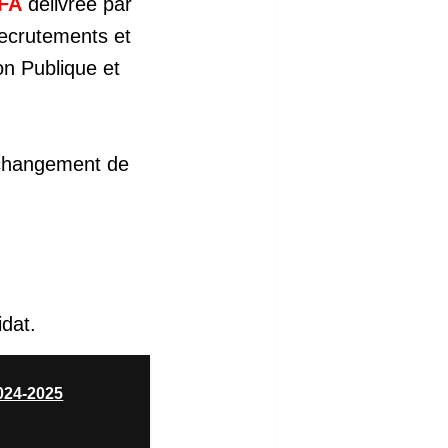
CFA
délivrée par
Recrutements et
on Publique et
changement de
idat.
024-2025