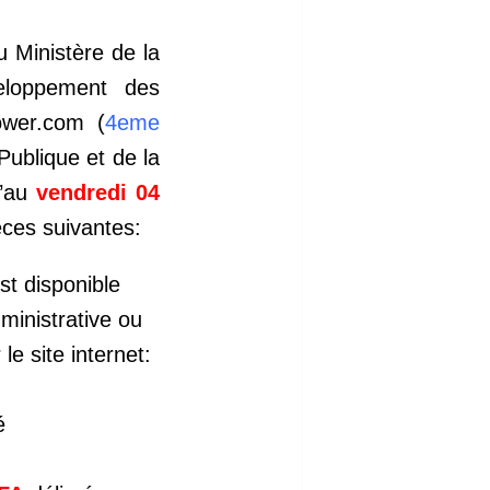
 Ministère de la
veloppement des
ower.com (
4eme
Publique et de la
u’au
vendredi 04
ces suivantes:
est
disponible
inistrative ou
le site internet:
é