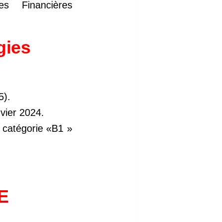
s Financières
gies
5).
nvier 2024.
 catégorie «B1 »
E