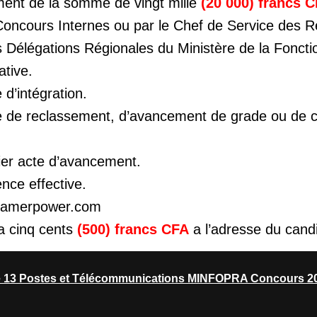
ment de la somme de vingt mille
(20 000) francs 
Concours Internes ou par le Chef de Service des 
s Délégations Régionales du Ministère de la Foncti
ative.
 d’intégration.
te de reclassement, d’avancement de grade ou de
ier acte d’avancement.
nce effective.
 kamerpower.com
a cinq cents
(500) francs CFA
a l’adresse du cand
e 13 Postes et Télécommunications MINFOPRA Concours 2