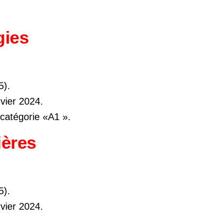
gies
5).
nvier 2024.
 catégorie «A1 ».
ières
5).
nvier 2024.