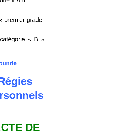
orie « A »
 » premier grade
 catégorie « B »
oundé
.
 Régies
rsonnels
ACTE DE