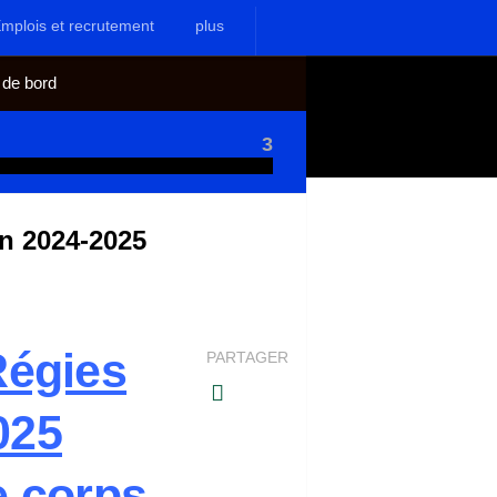
mplois et recrutement
plus
 de bord
3
n 2024-2025
Régies
PARTAGER
025
e corps