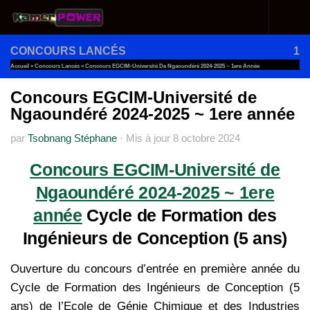
Au dessous du contenu
CONCOURS LANCÉS
1
Accueil
»
Concours Lancés
»
Concours EGCIM-Université De Ngaoundéré 2024-2025 ~ 1ere Année
Concours EGCIM-Université de
Ngaoundéré 2024-2025 ~ 1ere année
par
Tsobnang Stéphane
·
Mis à jour
8 octobre 2024
Concours EGCIM-Université de
Ngaoundéré 2024-2025 ~ 1ere
année
Cycle de Formation des
Ingénieurs de Conception (5 ans)
Ouverture du concours d’entrée en première année du
Cycle de Formation des Ingénieurs de Conception (5
ans) de l’Ecole de Génie Chimique et des Industries