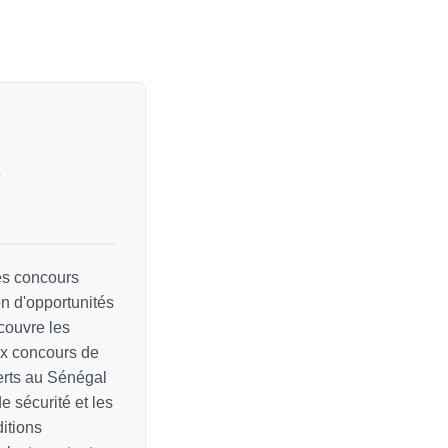
e
les concours
on d'opportunités
couvre les
ux concours de
erts au Sénégal
e sécurité et les
itions