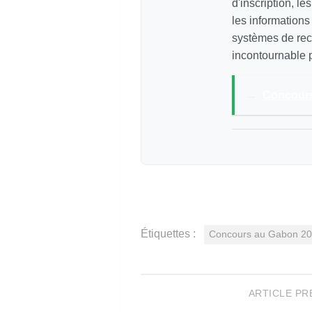
d'inscription, le
les information
systèmes de recr
incontournable p
→
Concours
Étiquettes :
Concours au Gabon 2
ARTICLE P