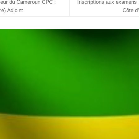
teur du Cameroun CPC :
Inscriptions aux examens
re) Adjoint
Côte d’