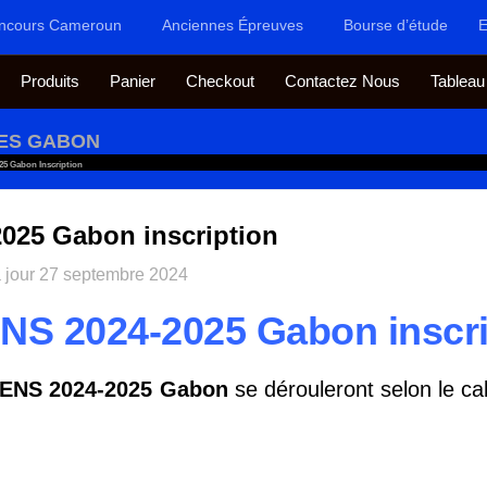
ncours Cameroun
Anciennes Épreuves
Bourse d’étude
E
Produits
Panier
Checkout
Contactez Nous
Tableau
RES GABON
5 Gabon Inscription
025 Gabon inscription
 jour
27 septembre 2024
NS 2024-2025 Gabon inscri
ENS 2024-2025 Gabon
se dérouleront selon le cal