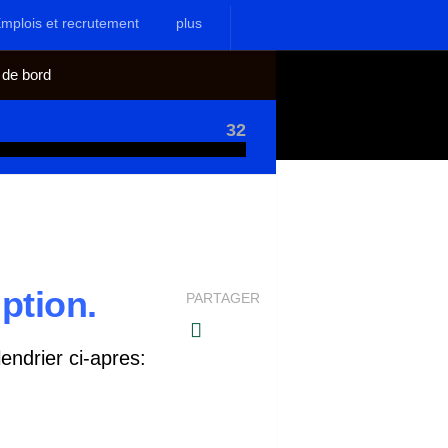
mplois et recrutement
plus
 de bord
32
ption.
PARTAGER
endrier ci-apres: