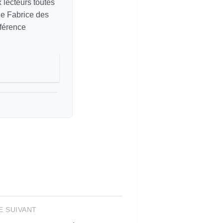
ux lecteurs toutes
de Fabrice des
éférence
E SUIVANT