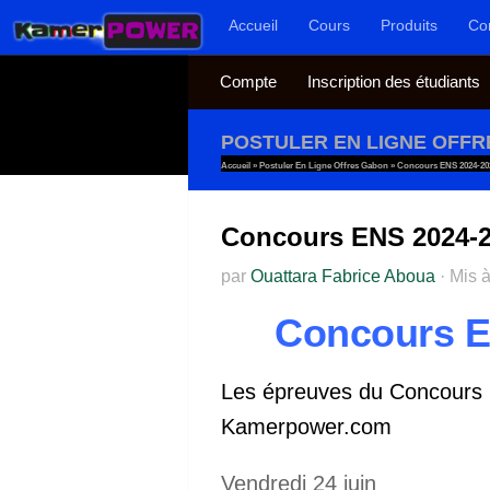
Accueil
Cours
Produits
Co
Au dessous du contenu
Compte
Inscription des étudiants
POSTULER EN LIGNE OFF
Accueil
»
Postuler En Ligne Offres Gabon
»
Concours ENS 2024-202
Concours ENS 2024-2
par
Ouattara Fabrice Aboua
·
Mis à
Concours E
Les épreuves du Concours
Kamerpower.com
Vendredi 24 juin
2021