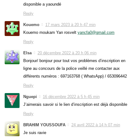
disponible a yaoundé
Reply
Kouemo
17 mars 2023 à 20 h 47 min
Kouemo moukam Yan rosvelt
yancfa0@gmail.com
Reply
Elsa
20 décembre 2022 à 20 h 06 min
Bonjour/ bonjour pour tout vos problèmes d’inscription en
ligne au concours de la police veillé me contacter aux
différents numéros : 697163768 ( WhatsApp) / 653096442
Reply
Nguepi
16 décembre 2022 à 5 h 45 min
J’aimerais savoir si le lien d’inscription est déjà disponible
Reply
BRAHIM YOUSSOUFA
24 avril 2022 à 14 h 07 min
Je suis ravie