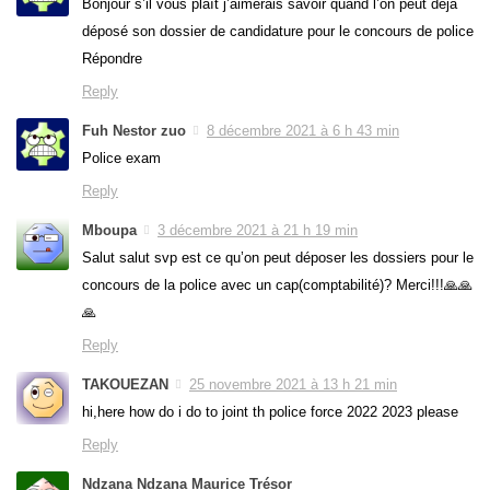
Bonjour s’il vous plaît j’aimerais savoir quand l’on peut déjà
déposé son dossier de candidature pour le concours de police
Répondre
Reply
Fuh Nestor zuo
8 décembre 2021 à 6 h 43 min
Police exam
Reply
Mboupa
3 décembre 2021 à 21 h 19 min
Salut salut svp est ce qu’on peut déposer les dossiers pour le
concours de la police avec un cap(comptabilité)? Merci!!!🙏🙏
🙏
Reply
TAKOUEZAN
25 novembre 2021 à 13 h 21 min
hi,here how do i do to joint th police force 2022 2023 please
Reply
Ndzana Ndzana Maurice Trésor