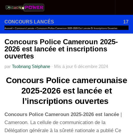
Au dessous du contenu
CONCOURS LANCÉS
17
Accueil
»
Concours Lancés
»
Concours Police Cameroun 2025-2026 Est Lancée Et Inscriptions Ouvertes
Concours Police Cameroun 2025-
2026 est lancée et inscriptions
ouvertes
par
Tsobnang Stéphane
·
Mis à jour
6 décembre 2024
Concours Police camerounaise
2025-2026 est lancée et
l’inscriptions ouvertes
Concours Police Cameroun 2025-2026 est lancée
|
Cameroon. La cellule de communication de la
Délégation générale à la sûreté nationale a publié Ce