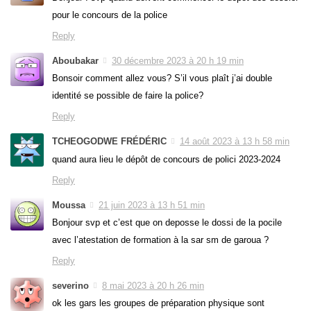
pour le concours de la police
Reply
Aboubakar
30 décembre 2023 à 20 h 19 min
Bonsoir comment allez vous? S’il vous plaît j’ai double
identité se possible de faire la police?
Reply
TCHEOGODWE FRÉDÉRIC
14 août 2023 à 13 h 58 min
quand aura lieu le dépôt de concours de polici 2023-2024
Reply
Moussa
21 juin 2023 à 13 h 51 min
Bonjour svp et c’est que on deposse le dossi de la pocile
avec l’atestation de formation à la sar sm de garoua ?
Reply
severino
8 mai 2023 à 20 h 26 min
ok les gars les groupes de préparation physique sont