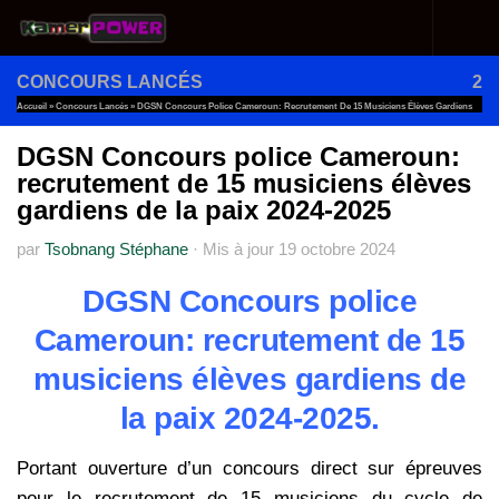
Au dessous du contenu
CONCOURS LANCÉS
2
Accueil
»
Concours Lancés
»
DGSN Concours Police Cameroun: Recrutement De 15 Musiciens Élèves Gardiens
De La Paix 2024-2025
DGSN Concours police Cameroun:
recrutement de 15 musiciens élèves
gardiens de la paix 2024-2025
par
Tsobnang Stéphane
·
Mis à jour
19 octobre 2024
DGSN Concours police
Cameroun: recrutement de 15
musiciens élèves gardiens de
la paix 2024-2025.
Portant ouverture d’un concours direct sur épreuves
pour le recrutement de 15 musiciens du cycle de