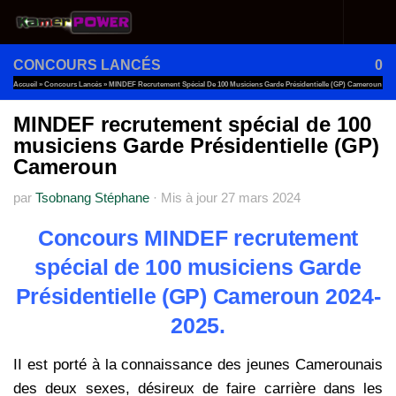
Au dessous du contenu
CONCOURS LANCÉS
0
Accueil
»
Concours Lancés
»
MINDEF Recrutement Spécial De 100 Musiciens Garde Présidentielle (GP) Cameroun
MINDEF recrutement spécial de 100
musiciens Garde Présidentielle (GP)
Cameroun
par
Tsobnang Stéphane
·
Mis à jour
27 mars 2024
Concours MINDEF recrutement
spécial de 100 musiciens Garde
Présidentielle (GP) Cameroun 2024-
2025.
II est porté à la connaissance des jeunes Camerounais
des deux sexes, désireux de faire carrière dans les