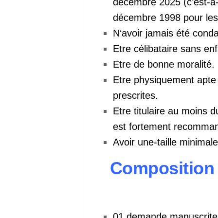
décembre 2025 (c’est-à-d
décembre 1998 pour les
N‘avoir jamais été con
Etre célibataire sans en
Etre de bonne moralité
Etre physiquement apte à
prescrites.
Etre titulaire au moins 
est fortement recommand
Avoir une-taille minimal
Composition 
01 demande manuscrite