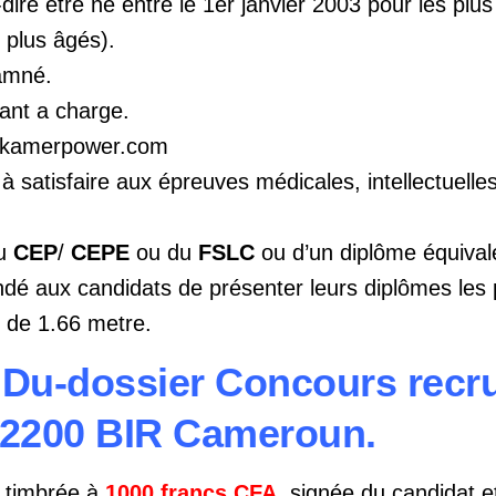
ire etre né entre le 1er janvier 2003 pour les plus
 plus âgés).
damné.
fant a charge.
. kamerpower.com
 satisfaire aux épreuves médicales, intellectuelles
du
CEP
/
CEPE
ou du
FSLC
ou d’un diplôme équivalen
é aux candidats de présenter leurs diplômes les 
e de 1.66 metre.
Du-dossier Concours recr
2200 BIR Cameroun.
 timbrée à
1000 francs CFA
, signée du candidat 