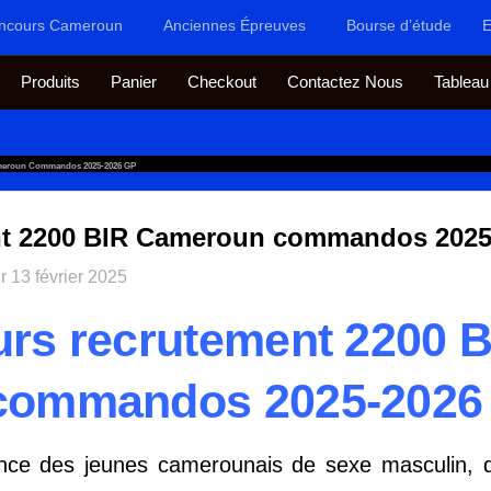
ncours Cameroun
Anciennes Épreuves
Bourse d’étude
E
Produits
Panier
Checkout
Contactez Nous
Tableau
meroun Commandos 2025-2026 GP
nt 2200 BIR Cameroun commandos 2025
ur
13 février 2025
rs recrutement 2200 B
ommandos 2025-2026 d
ance des jeunes camerounais de sexe masculin, d