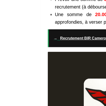
recrutement (à débourser
Une somme de
20.0
approfondies, à verser p
→
Recrutement BIR Cameroun