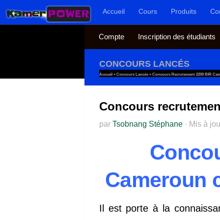
Accueil
Cours
Produits
Co
Au dessous du contenu
Compte
Inscription des étudiants
CONCOURS LANCÉS
Accueil
»
Concours Lancés
»
Concours Recrutement 2200 BIR Ca
Concours recruteme
par
Tsobnang Stéphane
·
Mis à jo
Concou
Cameroun c
Il est porte à la connaiss