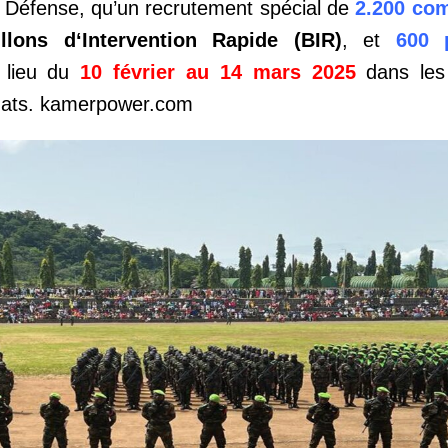
e Défense, qu’un recrutement spécial de
2.200 co
illons d‘Intervention Rapide (BIR)
, et
600 
 lieu du
10 février au 14 mars 2025
dans les 
idats. kamerpower.com