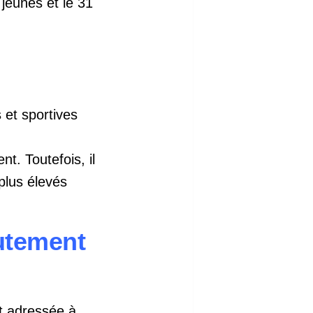
 jeunes et le 31
 et sportives
t. Toutefois, il
plus élevés
utement
et adressée à