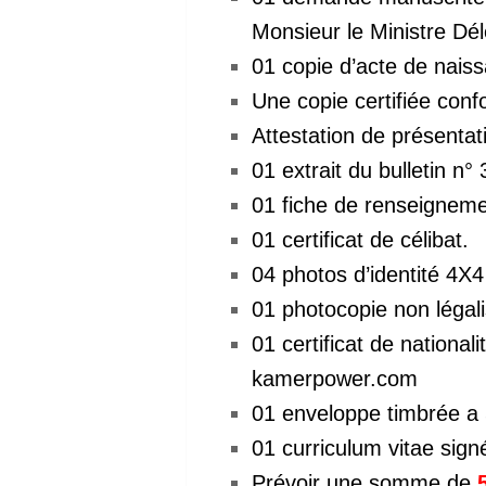
Monsieur le Ministre Dé
01 copie d’acte de nais
Une copie certifiée con
Attestation de présentati
01 extrait du bulletin n°
01 fiche de renseignem
01 certificat de célibat.
04 photos d’identité 4X
01 photocopie non légali
01 certificat de nationa
kamerpower.com
01 enveloppe timbrée a 
01 curriculum vitae sign
Prévoir une somme de