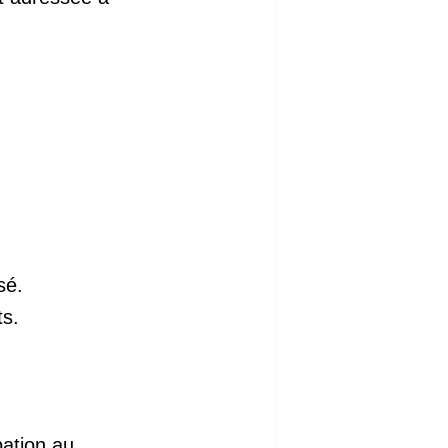
.
ssé.
ts.
pation au