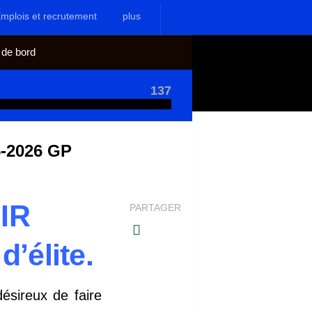
mplois et recrutement
plus
 de bord
137
-2026 GP
IR
PARTAGER
’élite.
ésireux de faire