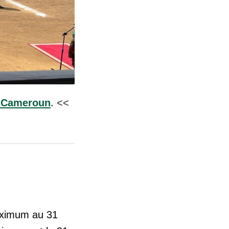
e Cameroun
. <<
aximum au 31