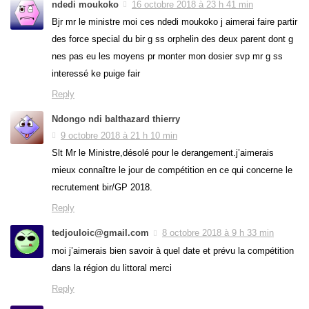
ndedi moukoko
16 octobre 2018 à 23 h 41 min
Bjr mr le ministre moi ces ndedi moukoko j aimerai faire partir
des force special du bir g ss orphelin des deux parent dont g
nes pas eu les moyens pr monter mon dosier svp mr g ss
interessé ke puige fair
Reply
Ndongo ndi balthazard thierry
9 octobre 2018 à 21 h 10 min
Slt Mr le Ministre,désolé pour le derangement.j’aimerais
mieux connaître le jour de compétition en ce qui concerne le
recrutement bir/GP 2018.
Reply
tedjouloic@gmail.com
8 octobre 2018 à 9 h 33 min
moi j’aimerais bien savoir à quel date et prévu la compétition
dans la région du littoral merci
Reply