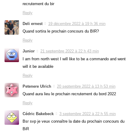
recrutement du bir
Reply
Deli ernest
19 décembre 2022 à 19 h 36 min
Quand sortira le prochain concours du BIR?
Reply
Junior
21 septembre 2022 à 22 h 43 min
I am from north west I will like to be a commando and went
will it be available
Reply
Petenere Ulrich
20 septembre 2022 à 13 h 53 min
Quand aura lieu le prochain recrutement du bord 2022
Reply
Cédric Bakebeck
3 septembre 2022 à 22 h 55 min
Bsr svp je veux connaître la date du prochain concours du
BiR