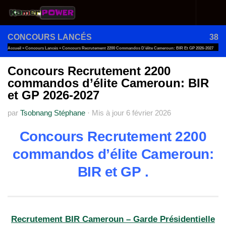
Au dessous du contenu
CONCOURS LANCÉS
38
Accueil
»
Concours Lancés
»
Concours Recrutement 2200 Commandos D’élite Cameroun: BIR Et GP 2026-2027
Concours Recrutement 2200
commandos d’élite Cameroun: BIR
et GP 2026-2027
par
Tsobnang Stéphane
·
Mis à jour
6 février 2026
Concours Recrutement 2200
commandos d’élite Cameroun:
BIR et GP .
Recrutement BIR Cameroun – Garde Présidentielle