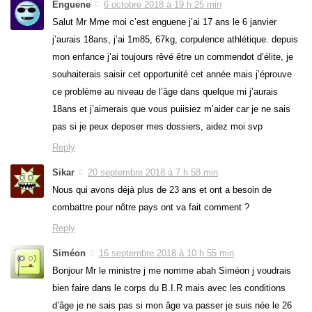
Enguene
6 octobre 2018 à 19 h 25 min
Salut Mr Mme moi c’est enguene j’ai 17 ans le 6 janvier
j’aurais 18ans, j’ai 1m85, 67kg, corpulence athlétique. depuis
mon enfance j’ai toujours rêvé être un commendot d’élite, je
souhaiterais saisir cet opportunité cet année mais j’éprouve
ce problème au niveau de l’âge dans quelque mi j’aurais
18ans et j’aimerais que vous puiisiez m’aider car je ne sais
pas si je peux deposer mes dossiers, aidez moi svp
Reply
Sikar
20 septembre 2018 à 7 h 58 min
Nous qui avons déjà plus de 23 ans et ont a besoin de
combattre pour nôtre pays ont va fait comment ?
Reply
Siméon
16 septembre 2018 à 10 h 55 min
Bonjour Mr le ministre j me nomme abah Siméon j voudrais
bien faire dans le corps du B.I.R mais avec les conditions
d’âge je ne sais pas si mon âge va passer je suis née le 26