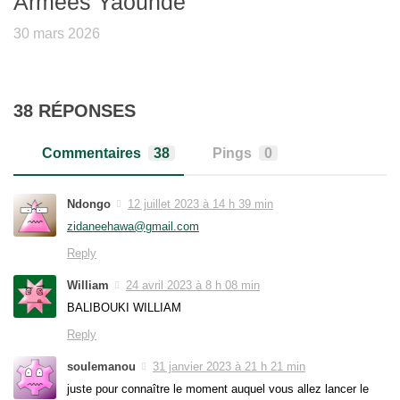
Armées Yaounde
30 mars 2026
38 RÉPONSES
Commentaires
38
Pings
0
Ndongo
12 juillet 2023 à 14 h 39 min
zidaneehawa@gmail.com
Reply
William
24 avril 2023 à 8 h 08 min
BALIBOUKI WILLIAM
Reply
soulemanou
31 janvier 2023 à 21 h 21 min
juste pour connaître le moment auquel vous allez lancer le