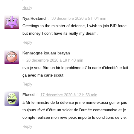
Reply
Nya Rostand
30 décembre 2020 à 5 h 04 min
Greetings to the minister of defense, I wish to join BIR force
but money I don’t have its really my dream.
Reply
Kenmogne kouam brayan
28 décembre 2020 à 19 h 40 min
svp je veut être un bir le problème c7 la carte d’identité je fait
ça avec ma carte scout
Reply
Ekassi
17 décembre 2020 à 12 h 53 min
à Mr le ministre de la défense je me nome ekassi gomer jais
toujours rêvé d’être un soldat de l’armée camerounaise et je
compte réalisée mon rêve peux importe ls conditions de vie.
Reply