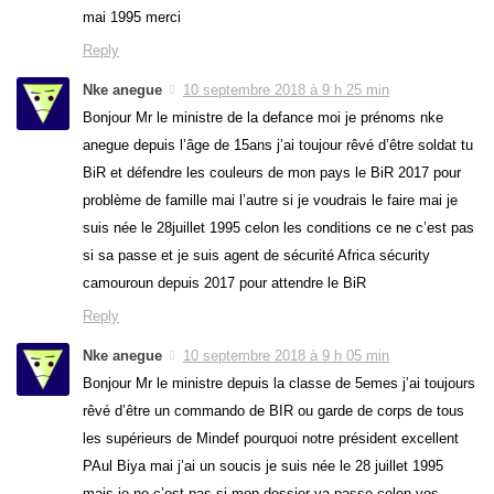
mai 1995 merci
Reply
Nke anegue
10 septembre 2018 à 9 h 25 min
Bonjour Mr le ministre de la defance moi je prénoms nke
anegue depuis l’âge de 15ans j’ai toujour rêvé d’être soldat tu
BiR et défendre les couleurs de mon pays le BiR 2017 pour
problème de famille mai l’autre si je voudrais le faire mai je
suis née le 28juillet 1995 celon les conditions ce ne c’est pas
si sa passe et je suis agent de sécurité Africa sécurity
camouroun depuis 2017 pour attendre le BiR
Reply
Nke anegue
10 septembre 2018 à 9 h 05 min
Bonjour Mr le ministre depuis la classe de 5emes j’ai toujours
rêvé d’être un commando de BIR ou garde de corps de tous
les supérieurs de Mindef pourquoi notre président excellent
PAul Biya mai j’ai un soucis je suis née le 28 juillet 1995
mais je ne c’est pas si mon dossier va passe celon vos