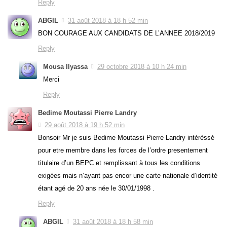
Reply
ABGIL
31 août 2018 à 18 h 52 min
BON COURAGE AUX CANDIDATS DE L’ANNEE 2018/2019
Reply
Mousa Ilyassa
29 octobre 2018 à 10 h 24 min
Merci
Reply
Bedime Moutassi Pierre Landry
29 août 2018 à 19 h 52 min
Bonsoir Mr je suis Bedime Moutassi Pierre Landry intérèssé
pour etre membre dans les forces de l’ordre presentement
titulaire d’un BEPC et remplissant à tous les conditions
exigées mais n’ayant pas encor une carte nationale d’identité
étant agé de 20 ans née le 30/01/1998 .
Reply
ABGIL
31 août 2018 à 18 h 58 min