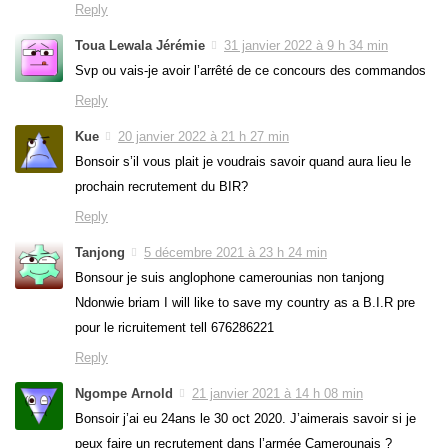
Reply
Toua Lewala Jérémie
31 janvier 2022 à 9 h 34 min
Svp ou vais-je avoir l’arrêté de ce concours des commandos
Reply
Kue
20 janvier 2022 à 21 h 27 min
Bonsoir s’il vous plait je voudrais savoir quand aura lieu le
prochain recrutement du BIR?
Reply
Tanjong
5 décembre 2021 à 23 h 24 min
Bonsour je suis anglophone camerounias non tanjong
Ndonwie briam I will like to save my country as a B.I.R pre
pour le ricruitement tell 676286221
Reply
Ngompe Arnold
21 janvier 2021 à 14 h 08 min
Bonsoir j’ai eu 24ans le 30 oct 2020. J’aimerais savoir si je
peux faire un recrutement dans l’armée Camerounais ?