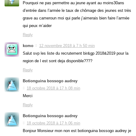
Pourquoi ne pas permettre au jeune ayant au moins30ans
d’entrée dans l’armée le taux de chômage des jeunes est très
grave au cameroun moi qui parle j’aimerais bien faire l’armée
qui peux m’aider
Reply
komo
12 novembre 2018 à 7 h 50 min
Salut svp les liste du recrutement bir&gp 2018&2019 pour la
region de l est sont deja disponible????
Reply
Botionguina bossogo audrey
18 octobre 2018 à 17 h 08 min
Merci
Reply
Botionguina bossogo audrey
18 octobre 2018 à 17 h 06 min
Bonjour Monsieur mon non est botionguina bossogo audrey je