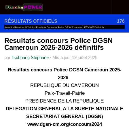
Au dessous du contenu
RÉSULTATS OFFICIELS
176
Accueil
»
Résultats Officiels
»
Resultats Concours Police DGSN Cameroun 2025-2026 Définitifs
Resultats concours Police DGSN
Cameroun 2025-2026 définitifs
par
Tsobnang Stéphane
·
Mis à jour
19 juillet 2025
Resultats concours Police DGSN Cameroun 2025-
2026.
REPUBLIQUE DU CAMEROUN
Paix-Travail-Patrie
PRESIDENCE DE LA REPUBLIQUE
DELEGATION GENERAL A LA SURETE NATIONALE
SECRETARIAT GENERAL (DGSN)
www.dgsn-cm.org/concours2024