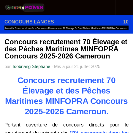
Au dessous du contenu
CONCOURS LANCÉS
10
Accueil
»
Concours Lancés
»
Concours Recrutement 70 Élevage Et Des Pêches Maritimes MINFOPRA Concours
2025-2026 Cameroun
Concours recrutement 70 Élevage et
des Pêches Maritimes MINFOPRA
Concours 2025-2026 Cameroun
par
Tsobnang Stéphane
·
Mis à jour
21 juillet 2025
Concours recrutement 70
Élevage et des Pêches
Maritimes MINFOPRA Concours
2025-2026 Cameroun.
Portant ouverture de concours directs pour le
recrutement de soixante-dix
(70) personnels dans les