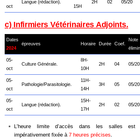
Langue (rédaction).
2H
02
05/20
oct
15H
c) Infirmiers Vétérinaires Adjoints.
Dates
Note
épreuves
kamerpower.com
Horaire
Durée
Coef.
2024
élimin
05-
8H-
Culture Générale.
2H
04
05/20
oct
10H
05-
11H-
Pathologie/Parasitologie.
3H
05
05/20
oct
14H
05-
15H-
Langue (rédaction).
2H
02
05/20
oct
17H
L’heure limite d’accès dans les salles est
impérativement fixée à
7 heures précises
.