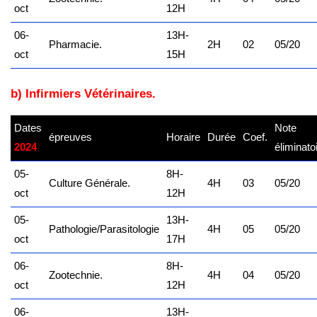
oct
12H
06-
13H-
Pharmacie.
2H
02
05/20
oct
15H
b) Infirmiers Vétérinaires.
Dates
Note
épreuves
Horaire
Durée
Coef.
2024
éliminato
05-
8H-
Culture Générale.
4H
03
05/20
oct
12H
05-
13H-
Pathologie/Parasitologie
4H
05
05/20
oct
17H
06-
8H-
Zootechnie.
4H
04
05/20
oct
12H
06-
13H-