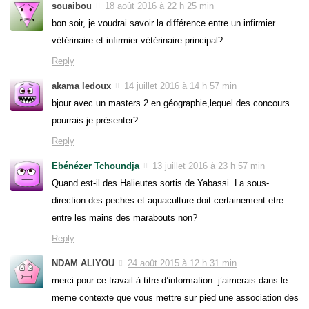
souaibou
18 août 2016 à 22 h 25 min
bon soir, je voudrai savoir la différence entre un infirmier
vétérinaire et infirmier vétérinaire principal?
Reply
akama ledoux
14 juillet 2016 à 14 h 57 min
bjour avec un masters 2 en géographie,lequel des concours
pourrais-je présenter?
Reply
Ebénézer Tchoundja
13 juillet 2016 à 23 h 57 min
Quand est-il des Halieutes sortis de Yabassi. La sous-
direction des peches et aquaculture doit certainement etre
entre les mains des marabouts non?
Reply
NDAM ALIYOU
24 août 2015 à 12 h 31 min
merci pour ce travail à titre d’information .j’aimerais dans le
meme contexte que vous mettre sur pied une association des