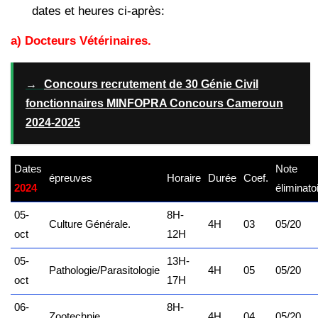
dates et heures ci-après:
a) Docteurs Vétérinaires.
→
Concours recrutement de 30 Génie Civil
fonctionnaires MINFOPRA Concours Cameroun
2024-2025
Dates
Note
épreuves
Horaire
Durée
Coef.
2024
éliminato
05-
8H-
Culture Générale.
4H
03
05/20
oct
12H
05-
13H-
Pathologie/Parasitologie
4H
05
05/20
oct
17H
06-
8H-
Zootechnie.
4H
04
05/20