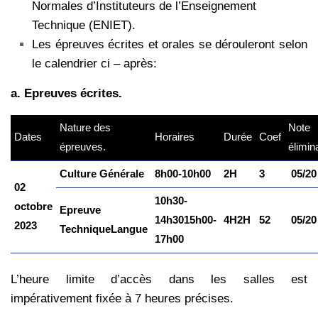
Normales d’Instituteurs de l’Enseignement
Technique (ENIET).
Les épreuves écrites et orales se dérouleront selon
le calendrier ci – après:
a. Epreuves écrites.
Nature des
Note
Dates
Horaires
Durée
Coef
épreuves.
élimin
Culture Générale
8h00-10h00
2H
3
05/20
02
10h30-
octobre
Epreuve
14h30
15h00-
4H
2H
5
2
05/20
2023
Technique
Langue
17h00
L’heure limite d’accès dans les salles est
impérativement fixée à 7 heures précises.