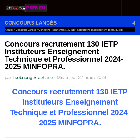
Au dessous du contenu
CONCOURS LANCÉS
4
Accueil
»
Concours Lancés
»
Concours Recrutement 130 IETP Instituteurs Enseignement Technique Et
Professionnel 2024-2025 MINFOPRA.
Concours recrutement 130 IETP
Instituteurs Enseignement
Technique et Professionnel 2024-
2025 MINFOPRA.
par
Tsobnang Stéphane
·
Mis à jour
27 mars 2024
Concours recrutement 130 IETP
Instituteurs Enseignement
Technique et Professionnel 2024-
2025 MINFOPRA.