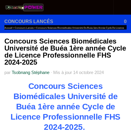
Au dessous du contenu
CONCOURS LANCÉS
0
Accueil
»
Concours Lancés
»
Concours Sciences Biomédicales Université De Buéa 1ère Année Cycle De Licence
Professionnelle FHS 2024-2025
Concours Sciences Biomédicales
Université de Buéa 1ère année Cycle
de Licence Professionnelle FHS
2024-2025
par
Tsobnang Stéphane
·
Mis à jour
14 octobre 2024
Concours Sciences
Biomédicales Université de
Buéa 1ère année Cycle de
Licence Professionnelle FHS
2024-2025
.