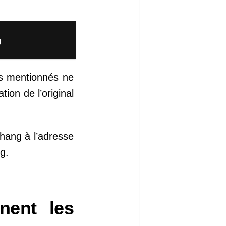
g
us mentionnés ne
ion de l’original
chang à l’adresse
g.
nent les