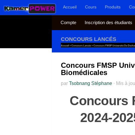
Accueil
Cours
Produits
Co
Au dessous du contenu
Compte
Inscription des étudiants
CONCOURS LANCÉS
Accueil
»
Concours Lancés
»
Concours FMSP Université De Dschan
Concours FMSP Unive
Biomédicales
par
Tsobnang Stéphane
·
Mis à jo
Concours 
2024-202