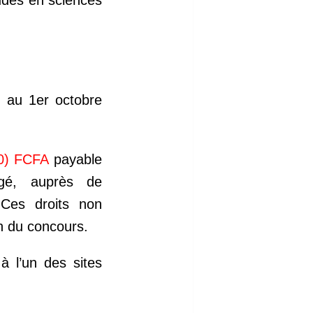
tudes en sciences
s au 1er octobre
0) FCFA
payable
rgé, auprès de
. Ces droits non
n du concours.
à l’un des sites