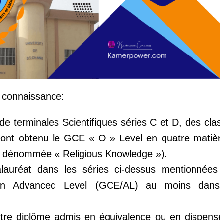
la connaissance:
de terminales Scientifiques séries C et D, des cl
ui ont obtenu le GCE « O » Level en quatre matiè
re dénommée « Religious Knowledge »).
calauréat dans les séries ci-dessus mentionnée
tion Advanced Level (GCE/AL) au moins dans 
autre diplôme admis en équivalence ou en dispense