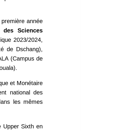
n première année
t des Sciences
mique 2023/2024,
té de Dschang),
ALA (Campus de
ouala).
ue et Monétaire
ment national des
r dans les mêmes
 Upper Sixth en