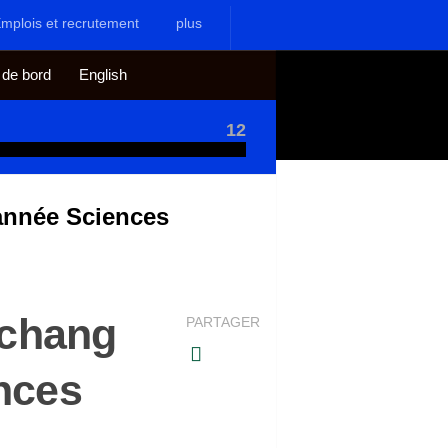
mplois et recrutement
plus
 de bord
English
12
année Sciences
schang
PARTAGER
nces