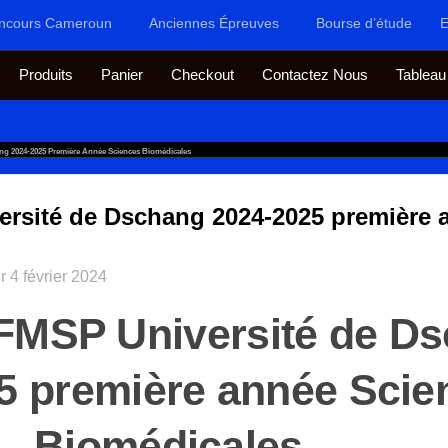
ncours Cameroun
Anciennes Épreuves
Bourse d’étude
E
Produits
Panier
Checkout
Contactez Nous
Tableau
g 2024-2025 Première Année Sciences Biomédicales
rsité de Dschang 2024-2025 première 
ur
4 février 2024
FMSP Université de D
5 première année Scie
Biomédicales.