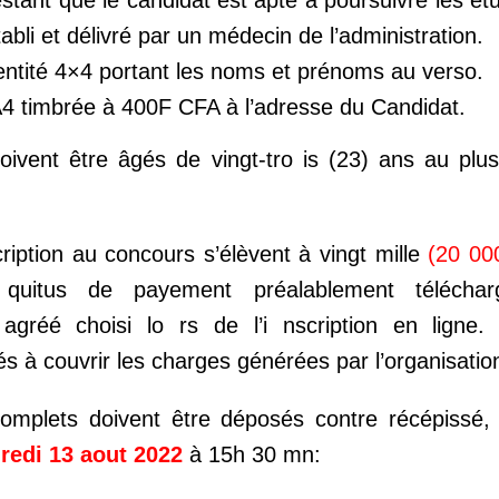
testant que le candidat est apte à poursuivre les é
bli et délivré par un médecin de l’administration.
dentité 4×4 portant les noms et prénoms au verso.
4 timbrée à 400F CFA à l’adresse du Candidat.
oivent être âgés de vingt-tro is (23) ans au plu
cription au concours s’élèvent à vingt mille
(20 00
 quitus de payement préalablement télécha
r agréé choisi lo rs de l’i nscription en ligne
s à couvrir les charges générées par l’organisatio
omplets doivent être déposés contre récépissé, 
redi 13 aout 2022
à 15h 30 mn: