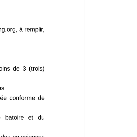
g.org, à remplir,
ins de 3 (trois)
es
fiée conforme de
o batoire et du