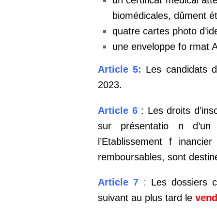
un certificat médical at
biomédicales, dûment éta
quatre cartes photo d’i
une enveloppe fo rmat A
Article 5:
Les candidats d
2023.
Article 6
: Les droits d’ins
sur présentatio n d’un
l’Etablissement f inancie
remboursables, sont destiné
Article 7
:
Les dossiers c
suivant au plus tard le
vend