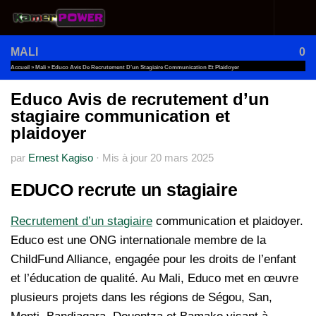
Au dessous du contenu
MALI
0
Accueil
»
Mali
»
Educo Avis De Recrutement D’un Stagiaire Communication Et Plaidoyer
Educo Avis de recrutement d’un
stagiaire communication et
plaidoyer
par
Ernest Kagiso
·
Mis à jour
20 mars 2025
EDUCO recrute un stagiaire
Recrutement d’un stagiaire
communication et plaidoyer.
Educo est une ONG internationale membre de la
ChildFund Alliance, engagée pour les droits de l’enfant
et l’éducation de qualité. Au Mali, Educo met en œuvre
plusieurs projets dans les régions de Ségou, San,