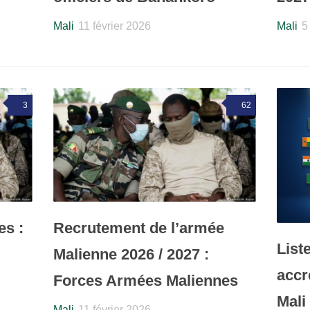
Mali
11 février 2026
Mali
5
3
62
es :
Recrutement de l’armée
List
Malienne 2026 / 2027 :
accr
Forces Armées Maliennes
Mali
Mali
11 février 2026