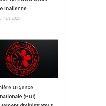
e malienne
0 mars 2025
ière Urgence
rnationale (PUI)
utement dministrateur