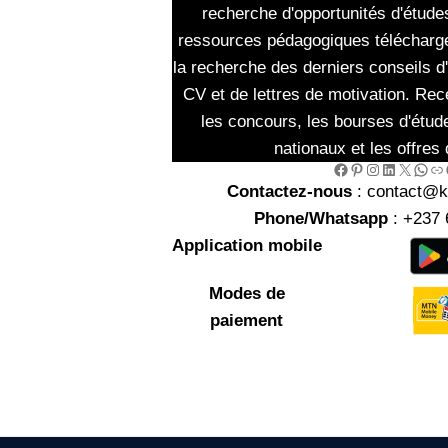
recherche d'opportunités d'études
ressources pédagogiques télécharg
la recherche des derniers conseils d
CV et de lettres de motivation. Rec
les concours, les bourses d'étud
nationaux et les offres 
Facebook
Pinterest
Instagram
LinkedIn
X
WhatsApp
Link
Go
Contactez-nous
: contact@
Phone/Whatsapp
: +237 
Application mobile
Modes de
paiement