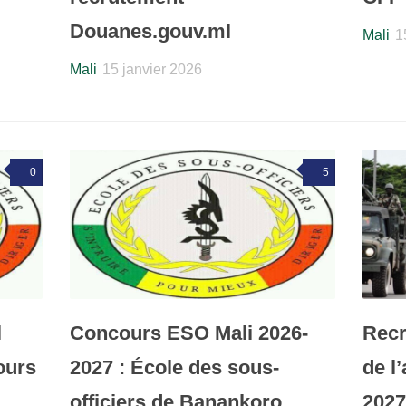
Douanes.gouv.ml
Mali
1
Mali
15 janvier 2026
0
5
l
Concours ESO Mali 2026-
Recr
ours
2027 : École des sous-
de l
officiers de Banankoro
2027