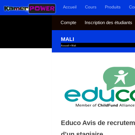
Accueil
Cours
Produits
Co
Au dessous du contenu
Compte
Inscription des étudiants
MALI
Accueil
»
Mali
Educo Avis de recrutem
d’un stagiaire