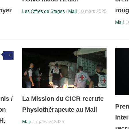
oyer
roug
Les Offres de Stages
/
Mali
10 mars 2025
Mali
1
0
is /
La Mission du CICR recrute
Prem
on
Physiothérapeute au Mali
Inte
H.
Mali
17 janvier 2025
recr