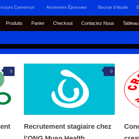
ncours Cameroun
Anciennes Épreuves
Bourse d’étude
E
Produits
Panier
Checkout
Contactez Nous
Tableau
0
0
ent
Recrutement stagiaire chez
Con
l’ONG Muso Health
crea