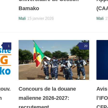
Bamako
(CA
Mali
15 janvier 2026
Mali
1
1
20
ouv.
Concours de la douane
Avis
n
malienne 2026-2027:
l’IF
recrutement
CFP