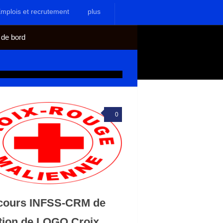
mplois et recrutement
plus
 de bord
0
cours INFSS-CRM de
tion de LOGO Croix