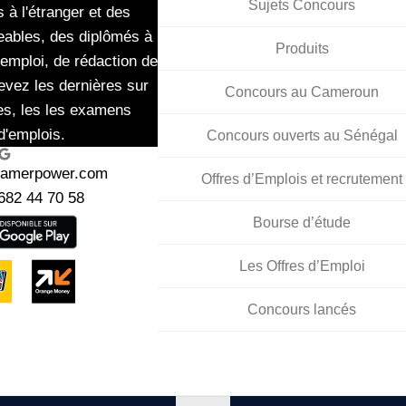
Sujets Concours
 à l'étranger et des
eables, des diplômés à
Produits
'emploi, de rédaction de
evez les dernières sur
Concours au Cameroun
es, les les examens
d'emplois.
Concours ouverts au Sénégal
ogle
kamerpower.com
Offres d’Emplois et recrutement
682 44 70 58
Bourse d’étude
Les Offres d’Emploi
Concours lancés