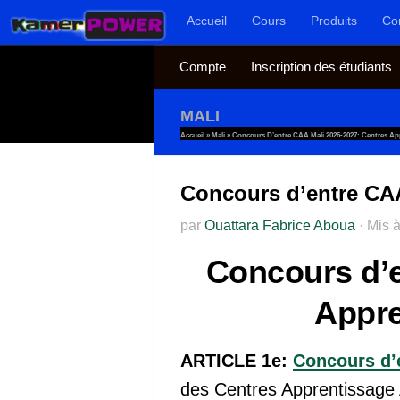
Accueil
Cours
Produits
Co
Au dessous du contenu
Compte
Inscription des étudiants
MALI
Accueil
»
Mali
»
Concours D’entre CAA Mali 2026-2027: Centres Ap
Concours d’entre CAA
par
Ouattara Fabrice Aboua
·
Mis à
Concours d’e
Appre
ARTICLE 1e:
Concours d’
des Centres Apprentissage 