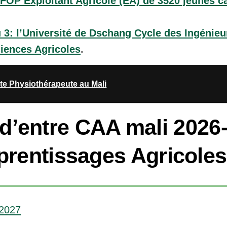
OP Exploitant Agricole (EA) de 3520 jeunes c
3: l’Université de Dschang Cycle des Ingénieur
iences Agricoles
.
te Physiothérapeute au Mali
d’entre CAA mali 2026
prentissages Agricole
-2027