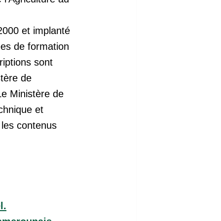
2000 et implanté
ées de formation
riptions sont
stère de
Le Ministère de
chnique et
 les contenus
l.