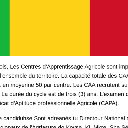
ois, Les Centres d’Apprentissage Agricole sont im
 l’ensemble du territoire. La capacité totale des C
it en moyenne 50 par centre. Les CAA recrutent su
. La durée du cycle est de trois (3) ans. L’examen d
icat d’Aptitude professionnelle Agricole (CAPA).
 candiduhse Sont adreanés tu Directour National d
onaux de l’Agrlasure do Koyse, KL Mkre, She Sé