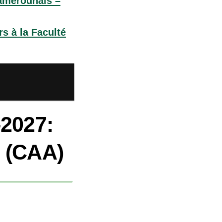
amerounais –
s à la Faculté
-2027:
s (CAA)