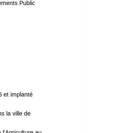
ements Public
 et implanté
 la ville de
l’Agriculture au