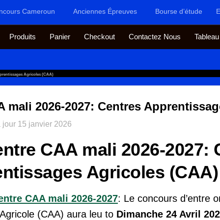
ncours Cameroun
Anciennes Épreuves
Bourse d’étude
E
Produits
Panier
Checkout
Contactez Nous
Tableau
prentissages Agricoles (CAA)
 mali 2026-2027: Centres Apprentissag
 jour
15 janvier 2026
ntre CAA mali 2026-2027: 
ntissages Agricoles (CAA)
entre CAA mali 2026-2027
: Le concours d’entre 
Agricole (CAA) aura leu to
Dimanche 24 Avril 20