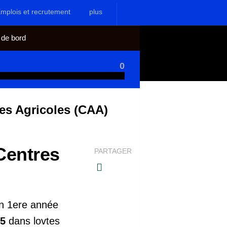
mplois et recrutement
plus
 de bord
0
es Agricoles (CAA)
Centres
PARTAGER
on 1ere année
25
dans lovtes