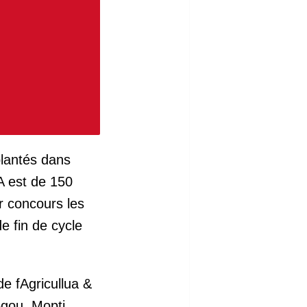
plantés dans
AA est de 150
r concours les
e fin de cycle
e fAgricullua &
gou, Mopti,