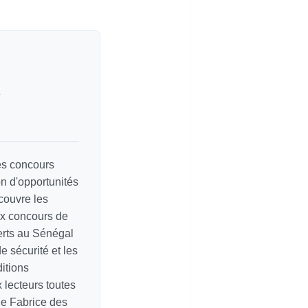
e
les concours
on d'opportunités
couvre les
ux concours de
erts au Sénégal
e sécurité et les
itions
ux lecteurs toutes
de Fabrice des