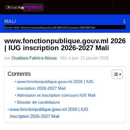
Au dessous du contenu
MALI
1
Accueil
»
Mali
»
Www.fonctionpublique.gouv.ml 2026 | IUG Inscription 2026-2027 Mali
www.fonctionpublique.gouv.ml 2026
| IUG inscription 2026-2027 Mali
par
Ouattara Fabrice Aboua
·
Mis à jour
15 janvier 2026
Contents
www.fonctionpublique.gouv.ml 2026 | IUG
inscription 2026-2027 Mali
Admission et inscription concours IUG Mali
Dossier de candidature
www.fonctionpublique.gouv.ml 2026 | IUG
inscription 2026-2027 Mali