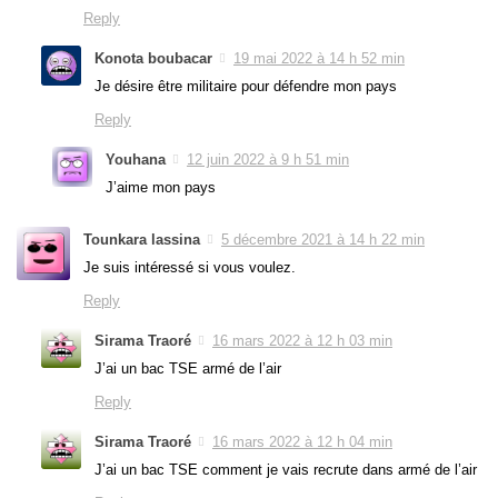
Reply
Konota boubacar
19 mai 2022 à 14 h 52 min
Je désire être militaire pour défendre mon pays
Reply
Youhana
12 juin 2022 à 9 h 51 min
J’aime mon pays
Tounkara lassina
5 décembre 2021 à 14 h 22 min
Je suis intéressé si vous voulez.
Reply
Sirama Traoré
16 mars 2022 à 12 h 03 min
J’ai un bac TSE armé de l’air
Reply
Sirama Traoré
16 mars 2022 à 12 h 04 min
J’ai un bac TSE comment je vais recrute dans armé de l’air