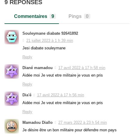
9 RÉPONSES
Commentaires
9
Pings
0
Souleymane diabate 92641892
21 juillet 2023 à 1 h 39 min
Jesi diabate souleymane
Reply
Diané mamadou
17 avril 2022 à 17 h 58 min
Aidée moi Je veut etre militaire je vous en pris
Reply
Dia'é
17 avril 2022 à 17 h 56 min
Aidée moi Je veut etre militaire je vous en pris
Reply
Mamadou Diallo
27 mars 2022 à 23 h 54 min
Je désire être un bon militaire pour défendre mon pays