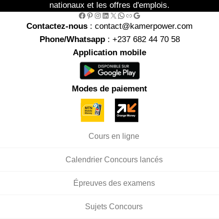
nationaux et les offres d'emplois.
Facebook
Pinterest
Instagram
LinkedIn
X
WhatsApp
Link
Google
Contactez-nous
: contact@kamerpower.com
Phone/Whatsapp
: +237 682 44 70 58
Application mobile
Modes de paiement
Cours en ligne
Calendrier Concours lancés
Épreuves des examens
Sujets Concours