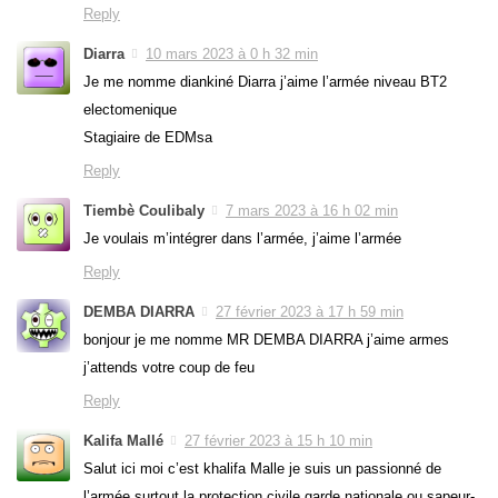
Reply
Diarra
10 mars 2023 à 0 h 32 min
Je me nomme diankiné Diarra j’aime l’armée niveau BT2
electomenique
Stagiaire de EDMsa
Reply
Tiembè Coulibaly
7 mars 2023 à 16 h 02 min
Je voulais m’intégrer dans l’armée, j’aime l’armée
Reply
DEMBA DIARRA
27 février 2023 à 17 h 59 min
bonjour je me nomme MR DEMBA DIARRA j’aime armes
j’attends votre coup de feu
Reply
Kalifa Mallé
27 février 2023 à 15 h 10 min
Salut ici moi c’est khalifa Malle je suis un passionné de
l’armée surtout la protection civile garde nationale ou sapeur-