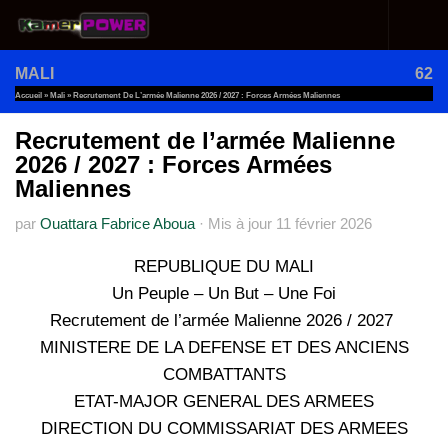
Au dessous du contenu
MALI
62
Accueil
»
Mali
»
Recrutement De L’armée Malienne 2026 / 2027 : Forces Armées Maliennes
Recrutement de l’armée Malienne
2026 / 2027 : Forces Armées
Maliennes
par
Ouattara Fabrice Aboua
·
Mis à jour
11 février 2026
REPUBLIQUE DU MALI
Un Peuple – Un But – Une Foi
Recrutement de l’armée Malienne 2026 / 2027
MINISTERE DE LA DEFENSE ET DES ANCIENS
COMBATTANTS
ETAT-MAJOR GENERAL DES ARMEES
DIRECTION DU COMMISSARIAT DES ARMEES