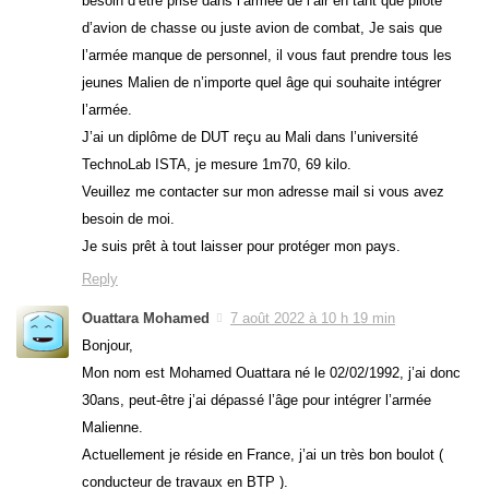
besoin d’être prise dans l’armée de l’air en tant que pilote
d’avion de chasse ou juste avion de combat, Je sais que
l’armée manque de personnel, il vous faut prendre tous les
jeunes Malien de n’importe quel âge qui souhaite intégrer
l’armée.
J’ai un diplôme de DUT reçu au Mali dans l’université
TechnoLab ISTA, je mesure 1m70, 69 kilo.
Veuillez me contacter sur mon adresse mail si vous avez
besoin de moi.
Je suis prêt à tout laisser pour protéger mon pays.
Reply
Ouattara Mohamed
7 août 2022 à 10 h 19 min
Bonjour,
Mon nom est Mohamed Ouattara né le 02/02/1992, j’ai donc
30ans, peut-être j’ai dépassé l’âge pour intégrer l’armée
Malienne.
Actuellement je réside en France, j’ai un très bon boulot (
conducteur de travaux en BTP ).