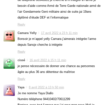
besoin d’aide comme Armé de Terre Garde nationale armé de
l’air Gendarmerie Geni militaire ainsi de suite.jai 19ans
diplômé d’étude DEF et l’informatique
Reply
Camara Yelly
17 avril 2022 à 23 h 11 min
Bonsoir je m’appel yelly Camara j’aimerais intégrée l’arme
depuis 5ansje cherche à intégrée
Reply
cissé
16 avril 2022 à 15 h 11 min
je pense nécessaire de donner une chance au personnes
âgée au plus 36 ans détenteur du maîtrise
Reply
Yaya
8 avril 2022 à 13 h 50 min
Je me nomme Yaya Diallo
Numéro téléphone 94410402/70611299
Bonjour, avec tout l’amour que j’ai pour mon pays Mali je