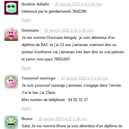
Ibrahim Adiallo
26 janvier 2023 à 8 h 10 min
Intéressé par le gendarmerie5 3542296
Reply
Ousmane
20 janvier 2023 à 21 h 30 min
Je me nomme Ousmane bengaly ,je suis détenteur d’un
diplôme de BAC et j’ai 23 ans j’aimerais vraiment être un
porteur d’uniforme car j’aimerais très bien être un vrai patriote
et servir mon pays.78551697
Reply
Youssouf ouonogo
20 janvier 2023 à 5 h 43 min
Je suis youssouf ouonogo j’aimerais n’engage dans l’armée.
J’ai le bac j’ai 23ans
Mon numéro de téléphone : 64 92 31 27
Reply
Bruno
16 janvier 2023 à 22 h 36 min
Salut Je me nomme Bruno je suis détenteur d’un diplôme du