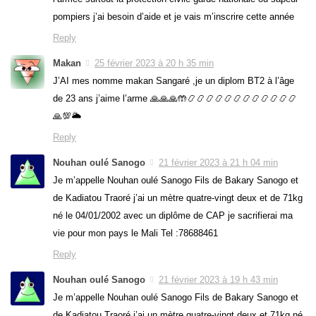
pompiers j’ai besoin d’aide et je vais m’inscrire cette année
Reply
Makan
25 février 2023 à 20 h 35 min
J’AI mes nomme makan Sangaré ,je un diplom BT2 à l’âge
de 23 ans j’aime l’arme 🙏🙏🙏🤲📿📿📿📿📿📿📿📿📿📿📿📿
🙏💯🌥
Reply
Nouhan oulé Sanogo
21 février 2023 à 21 h 04 min
Je m’appelle Nouhan oulé Sanogo Fils de Bakary Sanogo et
de Kadiatou Traoré j’ai un mètre quatre-vingt deux et de 71kg
né le 04/01/2002 avec un diplôme de CAP je sacrifierai ma
vie pour mon pays le Mali Tel :78688461
Reply
Nouhan oulé Sanogo
21 février 2023 à 19 h 43 min
Je m’appelle Nouhan oulé Sanogo Fils de Bakary Sanogo et
de Kadiatou Traoré j’ai un mètre quatre-vingt deux et 71kg né