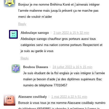
Bonjour je me nomme Bréhima Koné et j’aimerais intégrer
l’armée malienne mais jusqu’à présent ça ne marche pas
merci de vouloir m’aider
Reply
Abdoulaye sanogo
3 juin 2022 à 15 h 32 min
Abdoulaye sanogo chauffeur gros porteurs aussi tous
catégories servi ma nation comme porteurs Respectent et
je suis au garde à vous
Reply
Boubou Diawara
24 juillet 2022 à 16 h 15 min
Je suis étudiant de la flsl englais je vais intégrer à l’armée
malien je besoin d’aide j’ai des diplômes supérieurs Bac
numéro de téléphone 77010457
Alassane coulibaly
1 mai 2022 à 22 h 51 min
Bonsoir à vous tous je me nomme Alassane coulibaly numéro
de téléphone 68340881 je cherche à m’intégrer à l’arme je