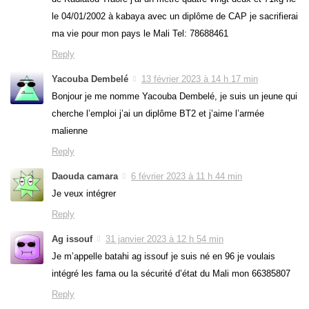
le 04/01/2002 à kabaya avec un diplôme de CAP je sacrifierai
ma vie pour mon pays le Mali Tel: 78688461
Reply
Yacouba Dembelé
13 février 2023 à 14 h 17 min
Bonjour je me nomme Yacouba Dembelé, je suis un jeune qui
cherche l’emploi j’ai un diplôme BT2 et j’aime l’armée
malienne
Reply
Daouda camara
6 février 2023 à 11 h 44 min
Je veux intégrer
Reply
Ag issouf
31 janvier 2023 à 12 h 54 min
Je m’appelle batahi ag issouf je suis né en 96 je voulais
intégré les fama ou la sécurité d’état du Mali mon 66385807
Reply