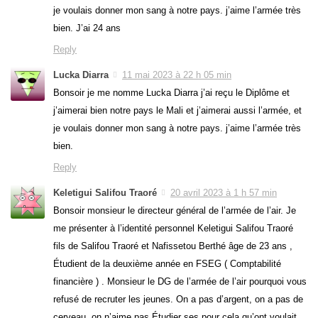
je voulais donner mon sang à notre pays. j’aime l’armée très
bien. J’ai 24 ans
Reply
Lucka Diarra
11 mai 2023 à 22 h 05 min
Bonsoir je me nomme Lucka Diarra j’ai reçu le Diplôme et
j’aimerai bien notre pays le Mali et j’aimerai aussi l’armée, et
je voulais donner mon sang à notre pays. j’aime l’armée très
bien.
Reply
Keletigui Salifou Traoré
20 avril 2023 à 1 h 57 min
Bonsoir monsieur le directeur général de l’armée de l’air. Je
me présenter à l’identité personnel Keletigui Salifou Traoré
fils de Salifou Traoré et Nafissetou Berthé âge de 23 ans ,
Étudient de la deuxième année en FSEG ( Comptabilité
financière ) . Monsieur le DG de l’armée de l’air pourquoi vous
refusé de recruter les jeunes. On a pas d’argent, on a pas de
cerveau, on n’aime pas Étudier ses pour cela qu’ont voulait