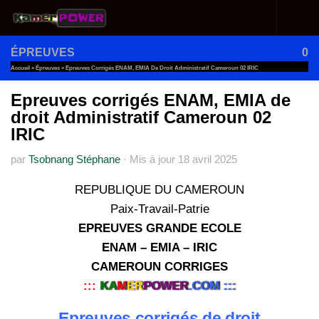
Au dessous du contenu
ÉPREUVES
0
Accueil
»
Épreuves
»
Epreuves Corrigés ENAM, EMIA De Droit Administratif Cameroun 02 IRIC
Epreuves corrigés ENAM, EMIA de
droit Administratif Cameroun 02
IRIC
par
Tsobnang Stéphane
·
Mis à jour
18 avril 2025
REPUBLIQUE DU CAMEROUN
Paix-Travail-Patrie
EPREUVES GRANDE ECOLE
ENAM – EMIA – IRIC
CAMEROUN CORRIGES
:::
KA
M
ER
POWER
.COM :::
Epreuves corrigés de droit