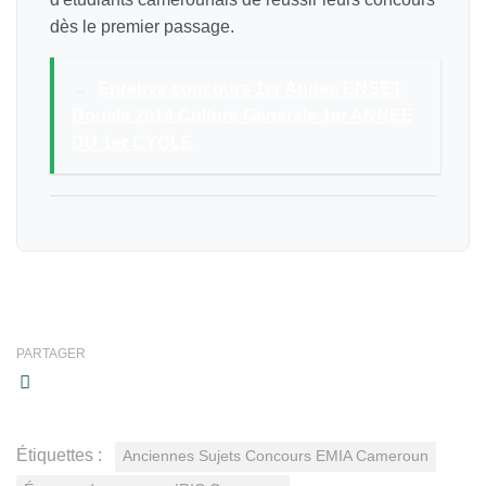
dès le premier passage.
→
Epreuve concours 1er Annee ENSET
Douala 2014 Culture Generale 1er ANNEE
DU 1er CYCLE
PARTAGER
Étiquettes :
Anciennes Sujets Concours EMIA Cameroun