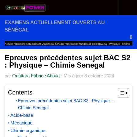
Au dessous du contenu
EXAMENS ACTUELLEMENT OUVERTS AU
SÉNÉGAL
0
Accueil
»
Examens Actuellement Ouverts Au Sénégal
»
Epreuves Précédentes Sujet BAC S2 : Physique – Chimie
Senegal
Epreuves précédentes sujet BAC S2
: Physique – Chimie Senegal
par
Ouattara Fabrice Aboua
·
Mis à jour
8 octobre 2024
Contents
Epreuves précédentes sujet BAC S2 : Physique –
Chimie Senegal.
Acide-base
Mécanique
Chimie organique