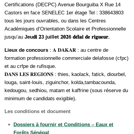
Certifications (DECPC) Avenue Bourguiba X Rue 14
Castors en face SENELEC 1er étage Tel : 338643803
tous les jours ouvrables, ou dans les Centres
Académiques d’Orientation Scolaire et Professionnelle
jusqu’au
Jeu𝐝𝐢 𝟐3 juillet 𝟐𝟎𝟐6 𝐝𝐞́𝐥𝐚𝐢 𝐝𝐞 𝐫𝐢𝐠𝐮𝐞𝐮𝐫.
Lieux de concours
: 𝐀 𝐃𝐀𝐊𝐀𝐑 : au centre de
formation professionnelle commerciale delafosse (cfpc)
et au crfpe de rufisque.
𝐃𝐀𝐍𝐒 𝐋𝐄𝐒 𝐑𝐄𝐆𝐈𝐎𝐍𝐒 : thies, kaolack, fatick, diourbel,
louga, saint-louis, ziguinchor, kolda,tambacounda,
kedougou, sedhiou, matam et kaffrine (sous réserve du
minimum de candidats exigible).
Les conditions et document
Dossiers à fournir et Conditions – Eaux et
Forêts Sénégal