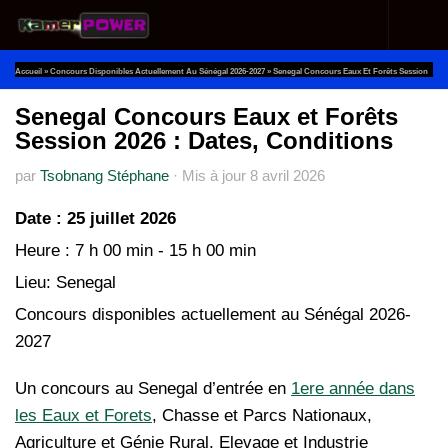
Au dessous du contenu
Accueil
»
Concours Disponibles Actuellement Au Sénégal 2026-2027
»
Senegal Concours Eaux Et Forêts Session
2026 : Dates, Conditions
Senegal Concours Eaux et Forêts
Session 2026 : Dates, Conditions
par
Tsobnang Stéphane
·
Mis à jour
8 avril 2026
Date :
25 juillet 2026
Heure :
7 h 00 min - 15 h 00 min
Lieu:
Senegal
Concours disponibles actuellement au Sénégal 2026-
2027
Un concours au Senegal d’entrée en
1ere année dans
les Eaux et Forets
, Chasse et Parcs Nationaux,
Agriculture et Génie Rural, Elevage et Industrie