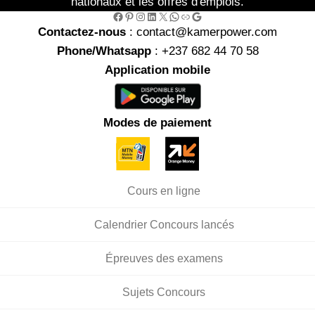
nationaux et les offres d'emplois.
Facebook
Pinterest
Instagram
LinkedIn
X
WhatsApp
Link
Google
Contactez-nous
: contact@kamerpower.com
Phone/Whatsapp
: +237 682 44 70 58
Application mobile
Modes de paiement
Cours en ligne
Calendrier Concours lancés
Épreuves des examens
Sujets Concours