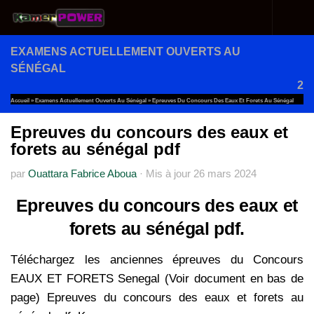
Au dessous du contenu
EXAMENS ACTUELLEMENT OUVERTS AU
SÉNÉGAL
2
Accueil
»
Examens Actuellement Ouverts Au Sénégal
»
Epreuves Du Concours Des Eaux Et Forets Au Sénégal
Pdf
Epreuves du concours des eaux et
forets au sénégal pdf
par
Ouattara Fabrice Aboua
·
Mis à jour
26 mars 2024
Epreuves du concours des eaux et
forets au sénégal pdf.
Téléchargez les anciennes épreuves du Concours
EAUX ET FORETS Senegal (Voir document en bas de
page) Epreuves du concours des eaux et forets au