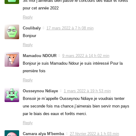
Slt moi j’aimerais bien passé le concours des eaux et forêts
pour cet année 2022
Reply
Coulibaly
17 mars 2022 à 7 h 08 min
Bonjour
Reply
Mamadou NDOUR
9 mars 2022 à 14 h 02 min
Bonjour je suis Mamadou Ndour je suis intéressé Pour la
première fois
Reply
Ousseynou Ndiaye
1 mars 2022 à 19 h 53 min
Bonsoir je m’appelle Ousseynou Ndiaye.je voudrais tenter
une seconde fois ma chance.j’aimerais bien servir mon pays
par le biais des eaux et forêts merci.
Reply
Camara alya M'bemba
27 février 2022 à 1 h 03 min