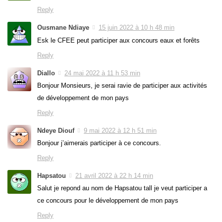
Reply
Ousmane Ndiaye
15 juin 2022 à 10 h 48 min
Esk le CFEE peut participer aux concours eaux et forêts
Reply
Diallo
24 mai 2022 à 11 h 53 min
Bonjour Monsieurs, je serai ravie de participer aux activités
de développement de mon pays
Reply
Ndeye Diouf
9 mai 2022 à 12 h 51 min
Bonjour j’aimerais participer à ce concours.
Reply
Hapsatou
21 avril 2022 à 22 h 14 min
Salut je repond au nom de Hapsatou tall je veut participer a
ce concours pour le développement de mon pays
Reply