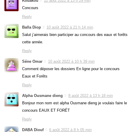
Kouakou
12 août 2022 à 13 h 29 min
Concours
Reply
Balla Diop
10 août 2022 à 21 h 14 min
Salut j’aimerais bien participer au concours des eaux et forêts
cette année.
Reply
Séne Omar
10 août 2022 à 10 h 39 min
Comment déposer les dossiers En ligne pour le concours
Eaux et Forêts
Reply
Alpha Ousmane dieng
8 août 2022 à 13 h 18 min
Bonjour mon nom est alpha Ousmane dieng je voulais faire le
concours EAUX ET FORÉT
Reply
DABA Diouf
6 août 2022 à 8 h 05 min