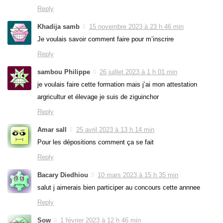
Reply
Khadija samb
15 novembre 2023 à 23 h 46 min
Je voulais savoir comment faire pour m’inscrire
Reply
sambou Philippe
26 juillet 2023 à 1 h 01 min
je voulais faire cette formation mais j’ai mon attestation
argricultur et élevage je suis de ziguinchor
Reply
Amar sall
25 avril 2023 à 13 h 14 min
Pour les dépositions comment ça se fait
Reply
Bacary Diedhiou
10 mars 2023 à 15 h 35 min
salut j aimerais bien participer au concours cette annnee
Reply
Sow
1 février 2023 à 12 h 46 min