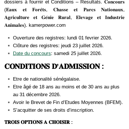
dossiers à fournir et Conditions – Resultats. 𝐂𝐨𝐧𝐜𝐨𝐮𝐫𝐬
(𝐄𝐚𝐮𝐱 𝐞𝐭 𝐅𝐨𝐫𝐞̂𝐭𝐬, 𝐂𝐡𝐚𝐬𝐬𝐞 𝐞𝐭 𝐏𝐚𝐫𝐜𝐬 𝐍𝐚𝐭𝐢𝐨𝐧𝐚𝐮𝐱,
𝐀𝐠𝐫𝐢𝐜𝐮𝐥𝐭𝐮𝐫𝐞 𝐞𝐭 𝐆𝐞́𝐧𝐢𝐞 𝐑𝐮𝐫𝐚𝐥, 𝐄𝐥𝐞𝐯𝐚𝐠𝐞 𝐞𝐭 𝐈𝐧𝐝𝐮𝐬𝐭𝐫𝐢𝐞
𝐀𝐧𝐢𝐦𝐚𝐥𝐞𝐬). kamerpower.com
Ouverture des registres: lundi 01 fevrier 2026.
Clôture des registres: jeudi 23 juillet 2026.
Date du concours
: samedi 25 juillet 2026.
𝐂𝐎𝐍𝐃𝐈𝐓𝐈𝐎𝐍𝐒 𝐃’𝐀𝐃𝐌𝐈𝐒𝐒𝐈𝐎𝐍 :
Etre de nationalité sénégalaise.
Etre âgé de 18 ans au moins et de 30 ans au plus
au 31 décembre 2026.
Avoir le Brevet de Fin d’Etudes Moyennes (BFEM).
S’acquitter de ses droits d’inscription.
𝐓𝐑𝐎𝐈𝐒 𝐎𝐏𝐓𝐈𝐎𝐍𝐒 𝐀 𝐂𝐇𝐎𝐈𝐒𝐈𝐑 :