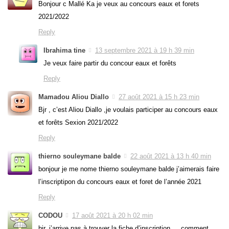
Bonjour c Mallé Ka je veux au concours eaux et forets
2021/2022
Reply
Ibrahima tine
13 septembre 2021 à 19 h 39 min
Je veux faire partir du concour eaux et forêts
Reply
Mamadou Aliou Diallo
27 août 2021 à 15 h 23 min
Bjr , c’est Aliou Diallo ,je voulais participer au concours eaux
et forêts Sexion 2021/2022
Reply
thierno souleymane balde
22 août 2021 à 13 h 40 min
bonjour je me nome thierno souleymane balde j’aimerais faire
l’inscriptipon du concours eaux et foret de l’année 2021
Reply
CODOU
17 août 2021 à 20 h 02 min
bjr, j’arrive pas à trouver la fiche d’inscription…. comment