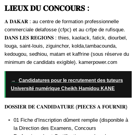
𝐋𝐈𝐄𝐔𝐗 𝐃𝐔 𝐂𝐎𝐍𝐂𝐎𝐔𝐑𝐒 :
𝐀 𝐃𝐀𝐊𝐀𝐑 : au centre de formation professionnelle
commerciale delafosse (cfpc) et au crfpe de rufisque.
𝐃𝐀𝐍𝐒 𝐋𝐄𝐒 𝐑𝐄𝐆𝐈𝐎𝐍𝐒 : thies, kaolack, fatick, diourbel,
louga, saint-louis, ziguinchor, kolda,tambacounda,
kedougou, sedhiou, matam et kaffrine (sous réserve du
minimum de candidats exigible). kamerpower.com
→
Candidatures pour le recrutement des tuteurs
Université numérique Cheikh Hamidou KANE
𝐃𝐎𝐒𝐒𝐈𝐄𝐑 𝐃𝐄 𝐂𝐀𝐍𝐃𝐈𝐃𝐀𝐓𝐔𝐑𝐄 (𝐏𝐈𝐄𝐂𝐄𝐒 𝐀 𝐅𝐎𝐔𝐑𝐍𝐈𝐑)
01 Fiche d’Inscription dûment remplie (disponible à
la Direction des Examens, Concours