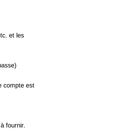
c. et l
es
passe)
re compte est
à fournir.