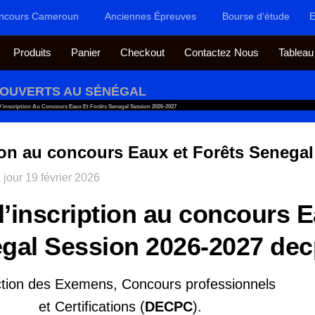
ncours Cameroun
Anciennes Épreuves
Bourse d’étude
E
Produits
Panier
Checkout
Contactez Nous
Tableau
OUVERTS AU SÉNÉGAL
’inscription Au Concours Eaux Et Forêts Senegal Session 2026-2027
ion au concours Eaux et Forêts Senega
 jour
19 février 2026
’inscription au concours E
gal Session 2026-2027 dec
ction des Exemens, Concours professionnels
et Certifications (
DECPC
).