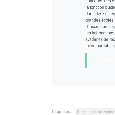
concours, des e
la fonction pub
dans des secteur
grandes écoles. 
d'inscription, le
les information
systèmes de recr
incontournable p
→
Le systèm
Étiquettes :
Concours et examens 