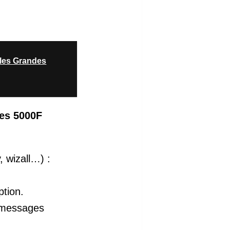
les Grandes
des 5000F
, wizall…) :
ption.
, messages