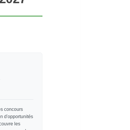
e
les concours
on d'opportunités
couvre les