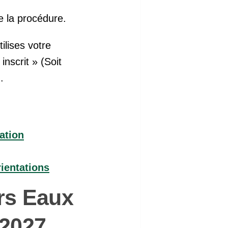
e la procédure.
ilises votre
nscrit » (Soit
.
ation
ientations
rs Eaux
-2027