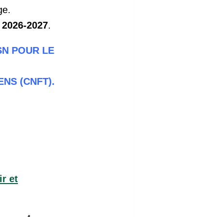
ge.
 2026-2027
.
SN POUR LE
NS (CNFT).
r et