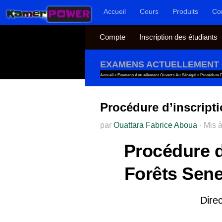
Accueil
Cours
Produits
Co
Au dessous du contenu
Compte
Inscription des étudiants
EXAMENS ACTUELLEMENT 
Accueil
»
Examens Actuellement Ouverts Au Sénégal
»
Procédure D
Procédure d’inscript
par
Ouattara Fabrice Aboua
·
Mis à
Procédure d
Forêts Sene
Dire