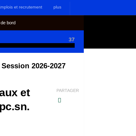
mplois et recrutement
plus
 de bord
37
l Session 2026-2027
aux et
PARTAGER
pc.sn.