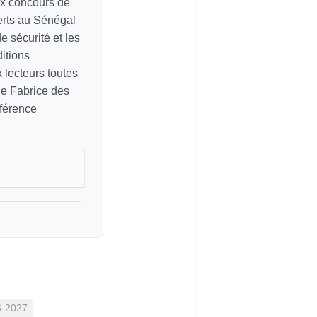
ux concours de
erts au Sénégal
e sécurité et les
itions
ux lecteurs toutes
de Fabrice des
éférence
6-2027