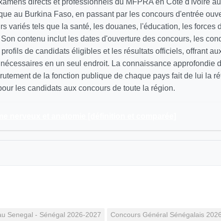
xamens directs et professionnels du MFPRA en Côte d'Ivoire a
lique au Burkina Faso, en passant par les concours d'entrée ouv
s variés tels que la santé, les douanes, l'éducation, les forces d
Son contenu inclut les dates d'ouverture des concours, les cond
s profils de candidats éligibles et les résultats officiels, offrant a
s nécessaires en un seul endroit. La connaissance approfondie 
utement de la fonction publique de chaque pays fait de lui la r
our les candidats aux concours de toute la région.
e nerveux et anatomie [définition et comparée]
au Senegal - Sénégal 2026-2027
Concours Général Sénégalais 202