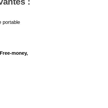
vantes :
e portable
Free-money,