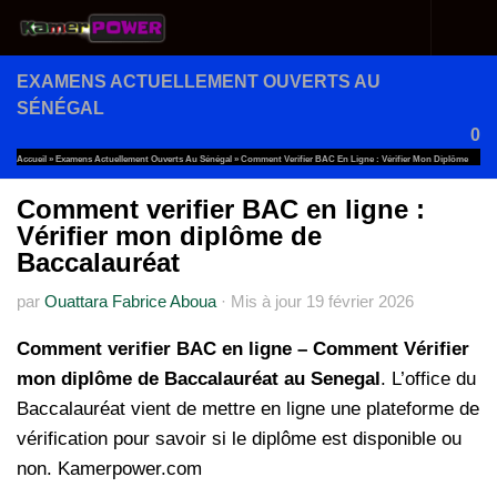
Au dessous du contenu
EXAMENS ACTUELLEMENT OUVERTS AU
SÉNÉGAL
0
Accueil
»
Examens Actuellement Ouverts Au Sénégal
»
Comment Verifier BAC En Ligne : Vérifier Mon Diplôme
De Baccalauréat
Comment verifier BAC en ligne :
Vérifier mon diplôme de
Baccalauréat
par
Ouattara Fabrice Aboua
·
Mis à jour
19 février 2026
Comment verifier BAC en ligne – Comment Vérifier
mon diplôme de Baccalauréat au Senegal
. L’office du
Baccalauréat vient de mettre en ligne une plateforme de
vérification pour savoir si le diplôme est disponible ou
non. Kamerpower.com