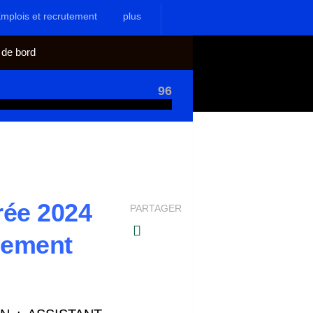
mplois et recrutement
plus
 de bord
96
rée 2024
PARTAGER
pement