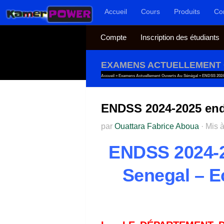
Accueil
Cours
Produits
Co
Au dessous du contenu
Compte
Inscription des étudiants
EXAMENS ACTUELLEMENT 
Accueil
»
Examens Actuellement Ouverts Au Sénégal
»
ENDSS 2024
ENDSS 2024-2025 end
par
Ouattara Fabrice Aboua
·
Mis à
ENDSS 2024-2
Senegal – E