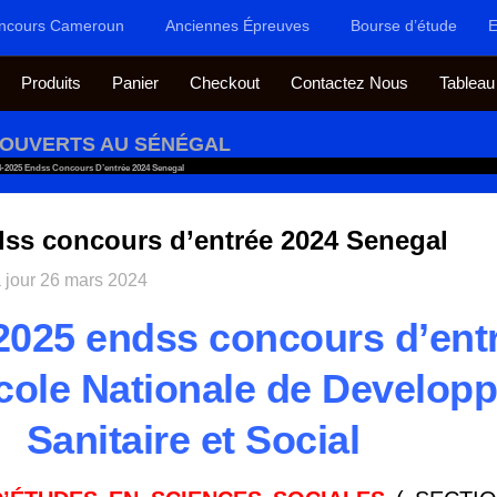
ncours Cameroun
Anciennes Épreuves
Bourse d’étude
E
Produits
Panier
Checkout
Contactez Nous
Tableau
OUVERTS AU SÉNÉGAL
-2025 Endss Concours D’entrée 2024 Senegal
ss concours d’entrée 2024 Senegal
 jour
26 mars 2024
025 endss concours d’ent
c
ole Nationale de Develop
Sanitaire et Social