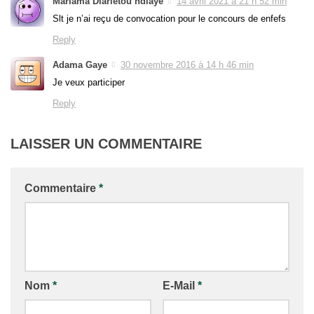
Mariama Diariétou ndiaye
14 avril 2021 à 21 h 52 min
Slt je n’ai reçu de convocation pour le concours de enfefs
Reply
Adama Gaye
30 novembre 2016 à 14 h 46 min
Je veux participer
Reply
LAISSER UN COMMENTAIRE
Commentaire
*
Nom
*
E-Mail
*