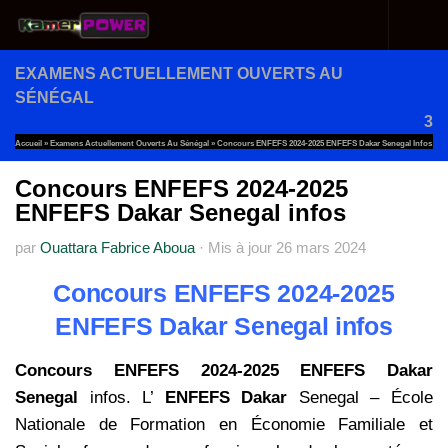
Au dessous du contenu
EXAMENS ACTUELLEMENT OUVERTS AU
SÉNÉGAL
3
Accueil
»
Examens Actuellement Ouverts Au Sénégal
»
Concours ENFEFS 2024-2025 ENFEFS Dakar Senegal Infos
Concours ENFEFS 2024-2025
ENFEFS Dakar Senegal infos
par
Ouattara Fabrice Aboua
·
Mis à jour
26 mars 2024
Concours ENFEFS 2024-2025
ENFEFS Dakar Senegal infos
Concours ENFEFS 2024-2025 ENFEFS Dakar
Senegal
infos. L’
ENFEFS Dakar
Senegal – École
Nationale de Formation en Économie Familiale et