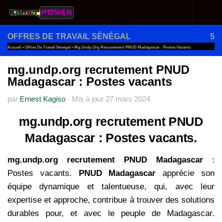
Au dessous du contenu
OFFRES DE TRAVAIL SÉNÉGAL
5
Accueil
»
Offres De Travail Sénégal
»
Mg.undp.org Recrutement PNUD Madagascar : Postes Vacants
mg.undp.org recrutement PNUD
Madagascar : Postes vacants
par
Ernest Kagiso
·
Mis à jour
27 mars 2024
mg.undp.org recrutement PNUD
Madagascar : Postes vacants.
mg.undp.org recrutement PNUD Madagascar
:
Postes vacants.
PNUD Madagascar
apprécie son
équipe dynamique et talentueuse, qui, avec leur
expertise et approche, contribue à trouver des solutions
durables pour, et avec le peuple de Madagascar.