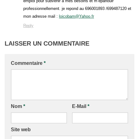
emploi pour subvenir à mes besoins et m’épanouir
professionnellement. je repond au 696001893 /699487120 et
mon adresse mail :
loicobam@Yahoo.fr
Reply
LAISSER UN COMMENTAIRE
Commentaire
*
Nom
*
E-Mail
*
Site web