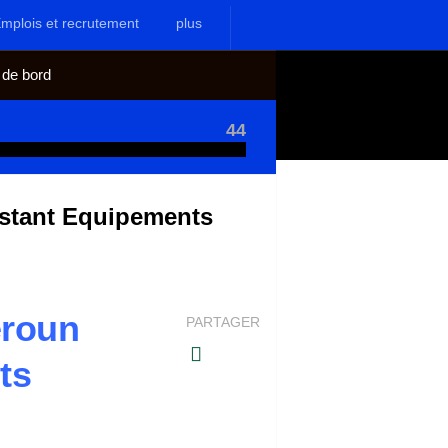
mplois et recrutement
plus
 de bord
44
istant Equipements
eroun
PARTAGER
ts