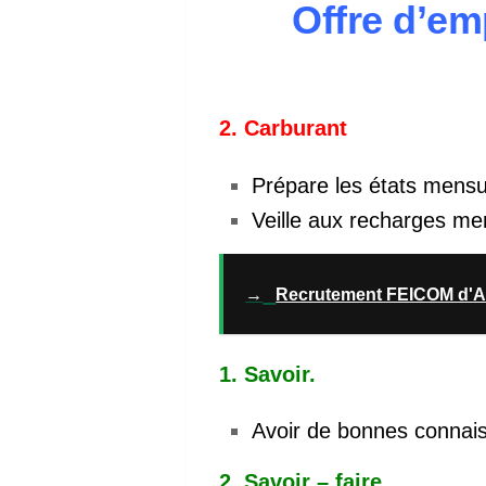
Offre d’em
2. Carburant
Prépare les états mens
Veille aux recharges 
→
Recrutement FEICOM d'An
1. Savoir.
Avoir de bonnes connais
2. Savoir – faire.