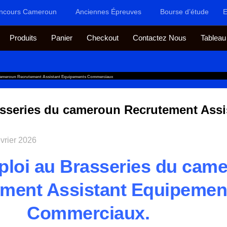
ncours Cameroun
Anciennes Épreuves
Bourse d’étude
E
Produits
Panier
Checkout
Contactez Nous
Tableau
 Cameroun Recrutement Assistant Equipements Commerciaux
asseries du cameroun Recrutement Ass
évrier 2026
ploi au Brasseries du cam
ment Assistant Equipemen
Commerciaux.