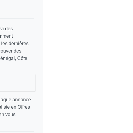
vi des
amment
e les dernières
rouver des
Sénégal, Côte
chaque annonce
liste en Offres
 en vous