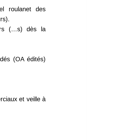
l roulanet des
rs).
eurs (…s) dès la
idés (OA édités)
ciaux et veille à