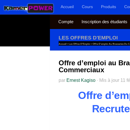
Accueil
Cours
Produits
Co
Au dessous du contenu
Compte
Inscription des étudiants
LES OFFRES D'EMPLOI
Accueil
»
Les Offres D'Emploi
»
Offre D’emploi Au Brasseries Du
Offre d’emploi au Br
Commerciaux
par
Ernest Kagiso
·
Mis à jour
11 f
Offre d’em
Recrute