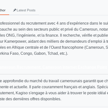
thor
Latest Posts
rofessionnel du recrutement avec 4 ans d'expérience dans le sui
auche au sein des secteurs public et privé du Cameroun, not
 les ONG, l'ingénierie, et la finance. Il recherche, vérifie et publi
 sur Kamerpower, aidant des milliers de demandeurs d'emploi à t
ables en Afrique centrale et de l'Ouest francophone (Cameroun, 
Burkina Faso, Congo, Gabon, Tchad, etc.).
meroun Recrutement: Cameroon Internet Exchange Point
 approfondie du marché du travail camerounais garantit que 
inente et actuelle. Il parle couramment français et anglais. Spécia
utement, Kagiso s'engage à vous aider à trouver le poste idéal
ste des dernières offres disponibles.