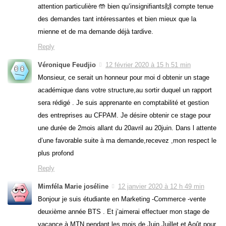
attention particulière 🤲 bien qu’insignifiants🙌 compte tenue
des demandes tant intéressantes et bien mieux que la
mienne et de ma demande déjà tardive.
Reply
Véronique Feudjio
12 février 2020 à 15 h 51 min
Monsieur, ce serait un honneur pour moi d obtenir un stage
académique dans votre structure,au sortir duquel un rapport
sera rédigé . Je suis apprenante en comptabilité et gestion
des entreprises au CFPAM. Je désire obtenir ce stage pour
une durée de 2mois allant du 20avril au 20juin. Dans l attente
d’une favorable suite à ma demande,recevez ,mon respect le
plus profond
Reply
Mimféla Marie joséline
12 janvier 2020 à 12 h 49 min
Bonjour je suis étudiante en Marketing -Commerce -vente
deuxième année BTS . Et j’aimerai effectuer mon stage de
vacance à MTN pendant les mois de Juin Juillet et Août pour