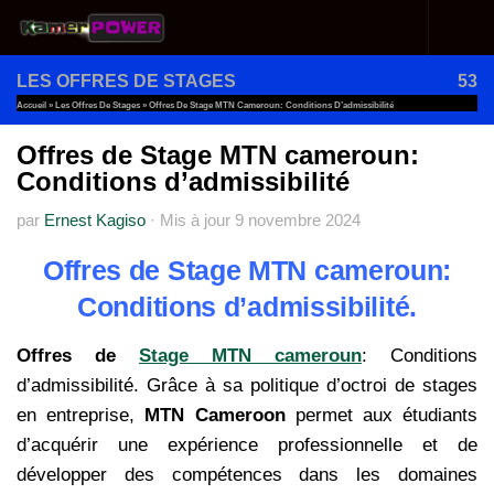
Au dessous du contenu
LES OFFRES DE STAGES
53
Accueil
»
Les Offres De Stages
»
Offres De Stage MTN Cameroun: Conditions D’admissibilité
Offres de Stage MTN cameroun:
Conditions d’admissibilité
par
Ernest Kagiso
·
Mis à jour
9 novembre 2024
Offres de Stage MTN cameroun:
Conditions d’admissibilité.
Offres de
Stage MTN cameroun
: Conditions
d’admissibilité. Grâce à sa politique d’octroi de stages
en entreprise,
MTN Cameroon
permet aux étudiants
d’acquérir une expérience professionnelle et de
développer des compétences dans les domaines