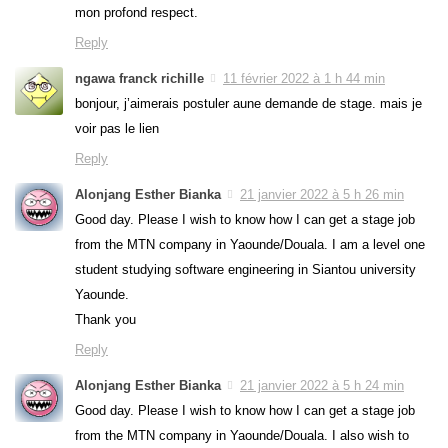
mon profond respect.
Reply
ngawa franck richille
11 février 2022 à 1 h 44 min
bonjour, j’aimerais postuler aune demande de stage. mais je
voir pas le lien
Reply
Alonjang Esther Bianka
21 janvier 2022 à 5 h 26 min
Good day. Please I wish to know how I can get a stage job
from the MTN company in Yaounde/Douala. I am a level one
student studying software engineering in Siantou university
Yaounde.
Thank you
Reply
Alonjang Esther Bianka
21 janvier 2022 à 5 h 24 min
Good day. Please I wish to know how I can get a stage job
from the MTN company in Yaounde/Douala. I also wish to