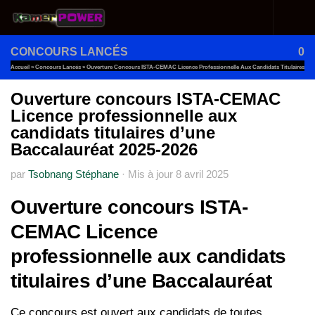
Au dessous du contenu
CONCOURS LANCÉS
0
Accueil
»
Concours Lancés
»
Ouverture Concours ISTA-CEMAC Licence Professionnelle Aux Candidats Titulaires
D’une Baccalauréat 2025-2026
Ouverture concours ISTA-CEMAC
Licence professionnelle aux
candidats titulaires d’une
Baccalauréat 2025-2026
par
Tsobnang Stéphane
·
Mis à jour
8 avril 2025
Ouverture concours ISTA-
CEMAC Licence
professionnelle aux candidats
titulaires d’une Baccalauréat
Ce concours est ouvert aux candidats de toutes