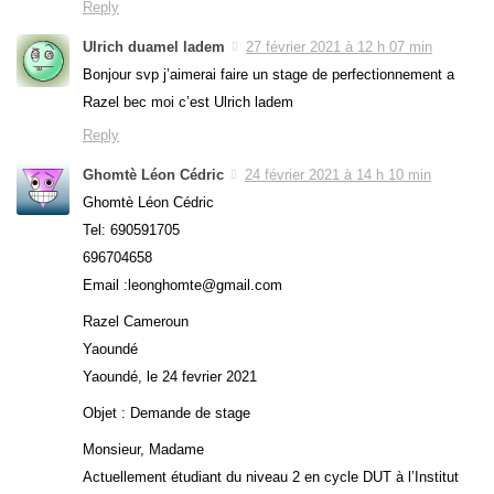
Reply
Ulrich duamel ladem
27 février 2021 à 12 h 07 min
Bonjour svp j’aimerai faire un stage de perfectionnement a
Razel bec moi c’est Ulrich ladem
Reply
Ghomtè Léon Cédric
24 février 2021 à 14 h 10 min
Ghomtè Léon Cédric
Tel: 690591705
696704658
Email :leonghomte@gmail.com
Razel Cameroun
Yaoundé
Yaoundé, le 24 fevrier 2021
Objet : Demande de stage
Monsieur, Madame
Actuellement étudiant du niveau 2 en cycle DUT à l’Institut