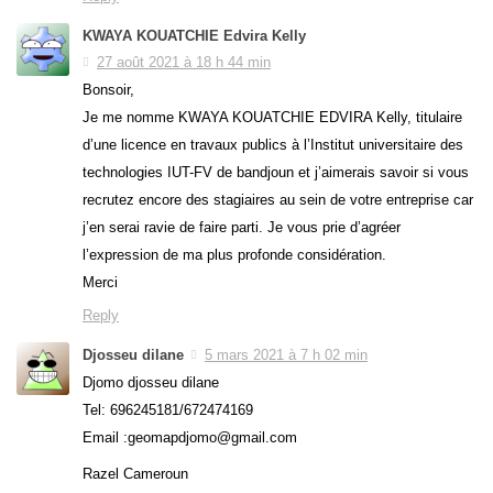
KWAYA KOUATCHIE Edvira Kelly
27 août 2021 à 18 h 44 min
Bonsoir,
Je me nomme KWAYA KOUATCHIE EDVIRA Kelly, titulaire
d’une licence en travaux publics à l’Institut universitaire des
technologies IUT-FV de bandjoun et j’aimerais savoir si vous
recrutez encore des stagiaires au sein de votre entreprise car
j’en serai ravie de faire parti. Je vous prie d’agréer
l’expression de ma plus profonde considération.
Merci
Reply
Djosseu dilane
5 mars 2021 à 7 h 02 min
Djomo djosseu dilane
Tel: 696245181/672474169
Email :geomapdjomo@gmail.com
Razel Cameroun