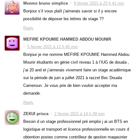
Mvomo bruno simplice
8 février 2021 à 23 h 41 min
Bonjour s’il vous plaît j’aimerais savoir si il y encore
possibilité de déposer les lettres de stage ??
Reply
MEFIRE KPOUMIE HAMMED ABDOU MOUNIR
5 février 2021 à 12 h 45 min
Bonjour je me nomme MEFIRE KPOUMIE Hammed Abdou
Mounir étudiants en génie civil niveau 1 à l’IUG de douala ,
j’ai 20 and et j’aimerais vivement faire un stage académique
sur la période de juin a juillet 2021 à razzel Bec Douala
Cameroun. Je vous prie de bien vouloir accepter ma
demande.
Reply
ZEKUI prisca
2 février 2021 à 14 h 39 min
Besoin d un stage professionnel pré emploi j ai un BTS en
logistique et transport et licence professionnelle en cours d
obtention postes comme contrôleur de gestion magasinier