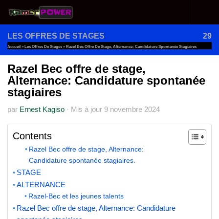
Au dessous du contenu
LES OFFRES DE STAGES
29
Accueil
»
Les Offres De Stages
»
Razel Bec Offre De Stage, Alternance: Candidature Spontanée Stagiaires
Razel Bec offre de stage,
Alternance: Candidature spontanée
stagiaires
par
Ernest Kagiso
·
Mis à jour
9 novembre 2024
Contents
Razel Bec offre de stage, Alternance:
Candidature spontanée stagiaires.
STAGE
ALTERNANCE
Razel-Bec et les jeunes talents
Razel Bec offre de stage, Alternance: Candidature