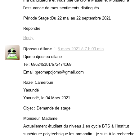
ma candidature et vous prie de croire Madame, Monsieur à
l’assurance de mes sentiments distingués.
Période Stage :Du 22 mai au 22 septembre 2021
Répondre
Reply
Djosseu dilane
5 mars 2021 à 7 h 00 min
Djomo djosseu dilane
Tel: 696245181/672474169
Email :geomapdjomo@gmail.com
Razel Cameroun
Yaoundé
Yaoundé, le 04 Mars 2021
Objet : Demande de stage
Monsieur, Madame
Actuellement étudiant du niveau 1 en cycle BTS à l’Institut
supérieure polytechnique les armandin , je suis à la recherche