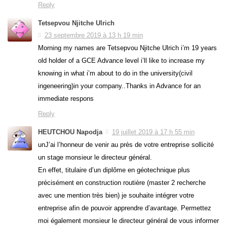
Reply
Tetsepvou Njitche Ulrich
23 septembre 2019 à 13 h 19 min
Morning my names are Tetsepvou Njitche Ulrich i’m 19 years
old holder of a GCE Advance level i’ll like to increase my
knowing in what i’m about to do in the university(civil
ingeneering)in your company..Thanks in Advance for an
immediate respons
Reply
HEUTCHOU Napodja
19 juillet 2019 à 17 h 55 min
unJ’ai l’honneur de venir au près de votre entreprise sollicité
un stage monsieur le directeur général.
En effet, titulaire d’un diplôme en géotechnique plus
précisément en construction routière (master 2 recherche
avec une mention très bien) je souhaite intégrer votre
entreprise afin de pouvoir apprendre d’avantage. Permettez
moi également monsieur le directeur général de vous informer