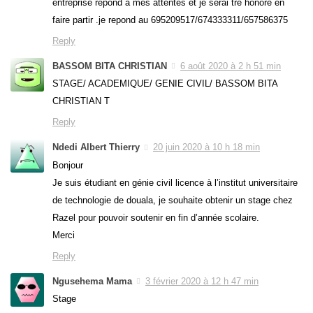
entreprise répond a mes attentes et je sérai trè honoré en
faire partir .je repond au 695209517/674333311/657586375
Reply
BASSOM BITA CHRISTIAN
6 août 2020 à 2 h 51 min
STAGE/ ACADEMIQUE/ GENIE CIVIL/ BASSOM BITA
CHRISTIAN T
Reply
Ndedi Albert Thierry
20 juin 2020 à 10 h 18 min
Bonjour
Je suis étudiant en génie civil licence à l’institut universitaire
de technologie de douala, je souhaite obtenir un stage chez
Razel pour pouvoir soutenir en fin d’année scolaire.
Merci
Reply
Ngusehema Mama
3 février 2020 à 12 h 47 min
Stage