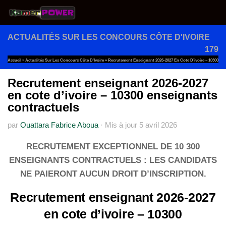
Au dessous du contenu
ACTUALITÉS SUR LES CONCOURS CÔTE D'IVOIRE
179
Accueil
»
Actualités Sur Les Concours Côte D'Ivoire
»
Recrutement Enseignant 2026-2027 En Cote D’ivoire – 10300
Enseignants Contractuels
Recrutement enseignant 2026-2027
en cote d’ivoire – 10300 enseignants
contractuels
par
Ouattara Fabrice Aboua
·
Mis à jour
5 avril 2026
RECRUTEMENT EXCEPTIONNEL DE 10 300
ENSEIGNANTS CONTRACTUELS : LES CANDIDATS
NE PAIERONT AUCUN DROIT D’INSCRIPTION.
Recrutement enseignant 2026-2027
en cote d’ivoire – 10300