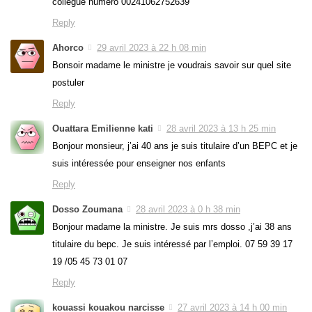
collègue numéro 00241062752639
Reply
Ahorco
29 avril 2023 à 22 h 08 min
Bonsoir madame le ministre je voudrais savoir sur quel site
postuler
Reply
Ouattara Emilienne kati
28 avril 2023 à 13 h 25 min
Bonjour monsieur, j’ai 40 ans je suis titulaire d’un BEPC et je
suis intéressée pour enseigner nos enfants
Reply
Dosso Zoumana
28 avril 2023 à 0 h 38 min
Bonjour madame la ministre. Je suis mrs dosso ,j’ai 38 ans
titulaire du bepc. Je suis intéressé par l’emploi. 07 59 39 17
19 /05 45 73 01 07
Reply
kouassi kouakou narcisse
27 avril 2023 à 14 h 00 min