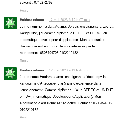
suivant : 0749272792
Reply
Haïdara adama
12 mai 2023 à 12 h 07 min
Je me nomme Haidara Adama, Je suis enseignants a Epv La
Kangourine, j’ai comme diplôme le BEPEC et LE DUT en
informatique developpeur d’application. Mon autorisation
d’enseigner est en cours. Je suis intéressé par le
recrutement. 0505494708-0102219132
Reply
Haïdara adama
12 mai 2023 à 11 h 47 min
Je me nome Haïdara adama, enseignant a l’école epv la
kangourine d’Attecoubé. J’ai 5 ans d’expérience dans
l’enseignement. Comme diplômes : j’ai le BEPEC et UN DUT
en IDA( Informatique Développeur dApplication). Mon
autorisation d’enseigner est en cours. Contact : 0505494708-
0102219132
Reply