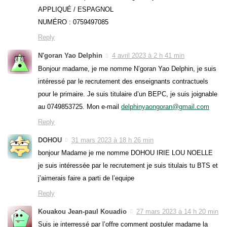
APPLIQUÉ / ESPAGNOL
NUMÉRO : 0759497085
Reply
N'goran Yao Delphin
4 avril 2023 à 2 h 41 min
Bonjour madame, je me nomme N’goran Yao Delphin, je suis
intéressé par le recrutement des enseignants contractuels
pour le primaire. Je suis titulaire d’un BEPC, je suis joignable
au 0749853725. Mon e-mail
delphinyaongoran@gmail.com
Reply
DOHOU
31 mars 2023 à 18 h 26 min
bonjour Madame je me nomme DOHOU IRIE LOU NOELLE
je suis intéressée par le recrutement je suis titulais tu BTS et
j’aimerais faire a parti de l’equipe
Reply
Kouakou Jean-paul Kouadio
27 mars 2023 à 14 h 20 min
Suis je interressé par l’offre comment postuler madame la