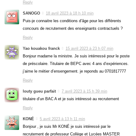
Reply
SANOGO
18 avril 2023 à 18 h 10 min
Puis-je connaitre les conditions d’âge pour les différents
concours de recrutement des enseignants contractuels ?
Reply
Yao kouakou franck
15 avril 2023 à 23 h 07 min
Bonjour madame la ministre. Je suis intérressé pour le poste
de préscolaire. Titulaire de BEPC avec 4 ans d’expériences.
j’aime le métier d’ensengement. je reponds au 0701817777
Reply
louty gueu parfait
7 avril 2023 à 15 h 39 min
titulaire d’un BAC A et je suis intéressé au recrutement
Reply
KONÉ
5 avril 2023 à 13 h 11 min
Bonjour , je suis Mr KONÉ je suis intéressé par le
recrutement de professeur Collège et Lycées MASTER