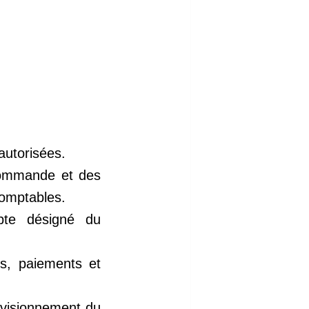
utorisées.
 commande et des
comptables.
pte désigné du
es, paiements et
ovisionnement du