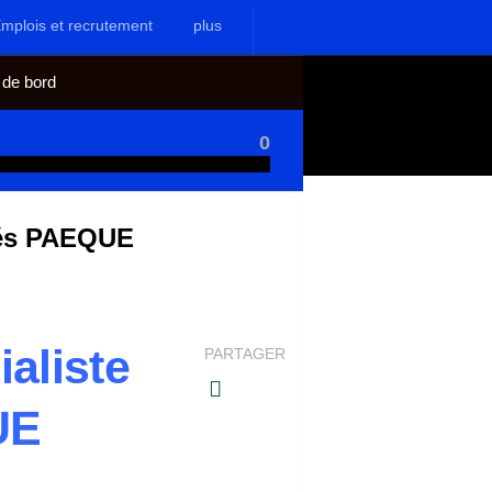
mplois et recrutement
plus
 de bord
0
chés PAEQUE
aliste
PARTAGER
UE