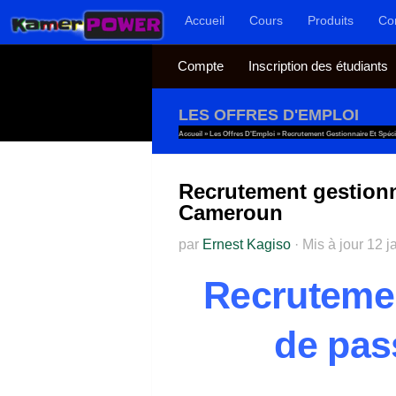
Accueil
Cours
Produits
Co
Au dessous du contenu
Compte
Inscription des étudiants
LES OFFRES D'EMPLOI
Accueil
»
Les Offres D'Emploi
»
Recrutement Gestionnaire Et Spéc
Recrutement gestionn
Cameroun
par
Ernest Kagiso
·
Mis à jour
12 j
Recrutemen
de pa