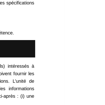
es spécifications
étence.
ls) intéressés à
oivent fournir les
ions. L’unité de
des informations
-après : (i) une