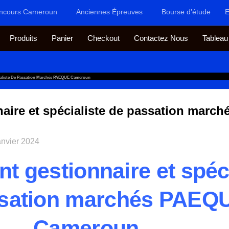
ncours Cameroun
Anciennes Épreuves
Bourse d’étude
E
Produits
Panier
Checkout
Contactez Nous
Tableau
ialiste De Passation Marchés PAEQUE Cameroun
aire et spécialiste de passation mar
anvier 2024
t gestionnaire et spéci
ssation marchés PAEQ
Cameroun.