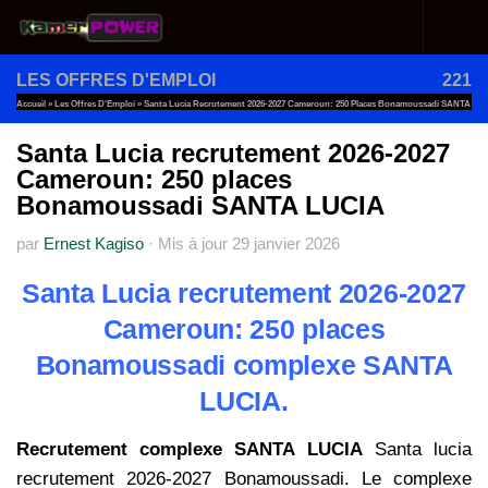
Au dessous du contenu
LES OFFRES D'EMPLOI
221
Accueil
»
Les Offres D'Emploi
»
Santa Lucia Recrutement 2026-2027 Cameroun: 250 Places Bonamoussadi SANTA
LUCIA
Santa Lucia recrutement 2026-2027
Cameroun: 250 places
Bonamoussadi SANTA LUCIA
par
Ernest Kagiso
·
Mis à jour
29 janvier 2026
Santa Lucia recrutement 2026-2027
Cameroun: 250 places
Bonamoussadi complexe SANTA
LUCIA.
Recrutement complexe SANTA LUCIA
Santa lucia
recrutement 2026-2027 Bonamoussadi. Le complexe