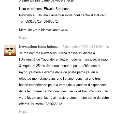
J’aimerais fais partie de votre effectif.
Nom et prénom :Ebwele Stéphane
Résidence : Douala Cameroun akwa nord centre d’état civil
Tel: 653188717: 694665714
Merci de votre bienveillance 🙏🙏
Reply
Nkweachou Nana larissa
7 décembre 2024 à 15 h 50 min
Je me nomme Nkweachou Nana larissa étudiante à
l’Université de YaoundéI en lettre moderne française, niveau
3. Âgée de 25ans.Je postule pour le poste d’hôtesse de
rayon, j’aimerais exercé dans ce poste parce j’ai eu à
effectué mon stage dans une librairie, donc j’ai une très
bonne compétence pour la vente,deux années d’expérience
dans le commerce. l’accueil des clients et bien d’autres . Je
vis à biyem assi lac. J’aimerais vraiment faire partie de votre
effectif. Numéro : 659668212
Reply