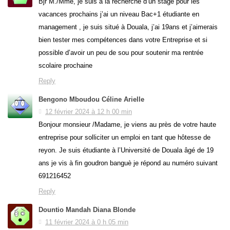
Bjr M./Mme, je suis à la recherche d’un stage pour les
vacances prochains j’ai un niveau Bac+1 étudiante en
management , je suis situé à Douala, j’ai 19ans et j’aimerais
bien tester mes compétences dans votre Entreprise et si
possible d’avoir un peu de sou pour soutenir ma rentrée
scolaire prochaine
Reply
Bengono Mboudou Céline Arielle
12 février 2024 à 12 h 00 min
Bonjour monsieur /Madame, je viens au près de votre haute
entreprise pour solliciter un emploi en tant que hôtesse de
reyon. Je suis étudiante à l’Université de Douala âgé de 19
ans je vis à fin goudron banguè je répond au numéro suivant
691216452
Reply
Dountio Mandah Diana Blonde
11 février 2024 à 0 h 05 min