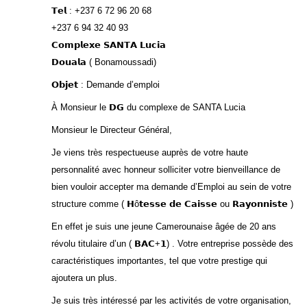
𝗧𝗲𝗹 : +237 6 72 96 20 68
+237 6 94 32 40 93
𝗖𝗼𝗺𝗽𝗹𝗲𝘅𝗲 𝗦𝗔𝗡𝗧𝗔 𝗟𝘂𝗰𝗶𝗮
𝗗𝗼𝘂𝗮𝗹𝗮 ( Bonamoussadi)
𝗢𝗯𝗷𝗲𝘁 : Demande d’emploi
À Monsieur le 𝗗𝗚 du complexe de SANTA Lucia
Monsieur le Directeur Général,
Je viens très respectueuse auprès de votre haute
personnalité avec honneur solliciter votre bienveillance de
bien vouloir accepter ma demande d’Emploi au sein de votre
structure comme ( 𝗛ô𝘁𝗲𝘀𝘀𝗲 𝗱𝗲 𝗖𝗮𝗶𝘀𝘀𝗲 ou 𝗥𝗮𝘆𝗼𝗻𝗻𝗶𝘀𝘁𝗲 )
En effet je suis une jeune Camerounaise âgée de 20 ans
révolu titulaire d’un ( 𝗕𝗔𝗖+𝟭) . Votre entreprise possède des
caractéristiques importantes, tel que votre prestige qui
ajoutera un plus.
Je suis très intéressé par les activités de votre organisation,