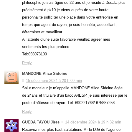
philosophie je suis âgée de 22 ans et je réside à Douala plus
précisément à pk10 je viens auprès de votre haute
personnalité solliciter une place dans votre entreprise en
temps que agent de rayon, je suis honnête, accueillant,
déterminer et travailleur .
A l’attente d’une suite favorable veuillez agréer mes
sentiments les plus profond
Tel:656073100
Reply
MANDONE Alice Sidoine
15 décembre 2024 à 20 h 09 min
Salut monsieur je m’appelle MANDONE Alice Sidoine âgée
de 24ans et titulaire d’un bacc A4ESP, je suis intéressé par le
poste d’hôtesse de rayon. Tél :690221768/ 675887258
Reply
GUEDA TAYOU Jires
14 décembre 2024 à 19 h 32 min
Recevez mes plus haut salutations Mr le D.G de l’agence