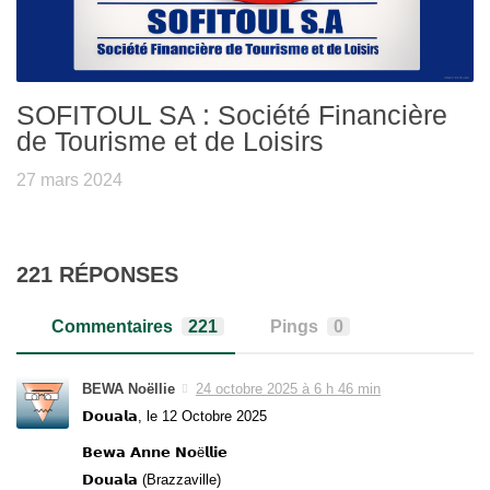
SOFITOUL SA : Société Financière
de Tourisme et de Loisirs
27 mars 2024
221 RÉPONSES
Commentaires
221
Pings
0
BEWA Noëllie
24 octobre 2025 à 6 h 46 min
𝗗𝗼𝘂𝗮𝗹𝗮, le 12 Octobre 2025
𝗕𝗲𝘄𝗮 𝗔𝗻𝗻𝗲 𝗡𝗼ë𝗹𝗹𝗶𝗲
𝗗𝗼𝘂𝗮𝗹𝗮 (Brazzaville)