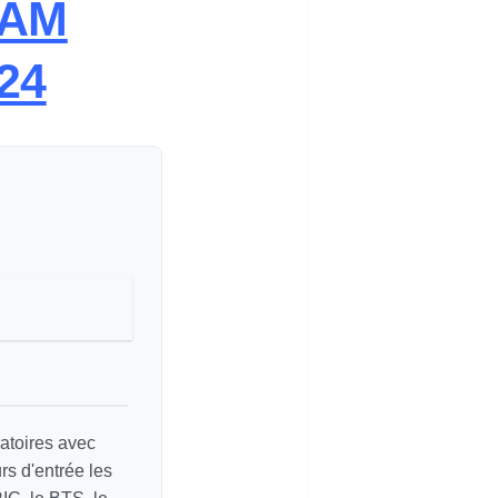
NAM
 24
atoires avec
s d'entrée les