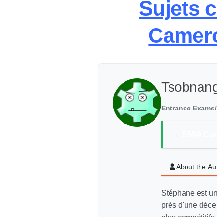
Sujets 
Camero
Tsobnan
Entrance Exams/
→
EMIA Cam
About the Au
Stéphane est un
près d'une déce