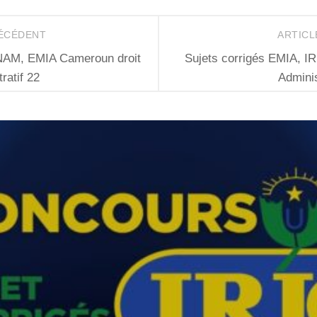
RÉCÉDENT
ARTICL
ENAM, EMIA Cameroun droit
Sujets corrigés EMIA, I
ratif 22
Adminis