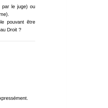
 par le juge) ou
ême).
ôle pouvant être
 au Droit ?
expressément.