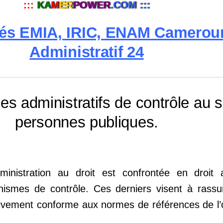
:::
KA
M
ER
POWER
.COM :::
gés EMIA, IRIC, ENAM Cameroun
Administratif 24
 administratifs de contrôle au s
personnes publiques.
inistration au droit est confrontée en droit a
nismes de contrôle. Ces derniers visent à rassure
ectivement conforme aux normes de références de 