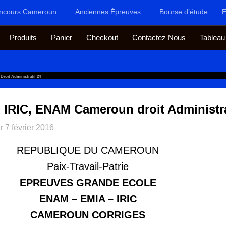
ncours Cameroun
Anciennes Épreuves
Bourse d’étude
E
Produits
Panier
Checkout
Contactez Nous
Tableau
roit Administratif 24
, IRIC, ENAM Cameroun droit Administra
ur
7 février 2016
REPUBLIQUE DU CAMEROUN
Paix-Travail-Patrie
EPREUVES GRANDE ECOLE
ENAM – EMIA – IRIC
CAMEROUN CORRIGES