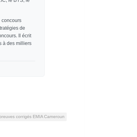
C, le BTS, le
e concours
tratégies de
cours. Il écrit
 à des milliers
preuves corrigés EMIA Cameroun