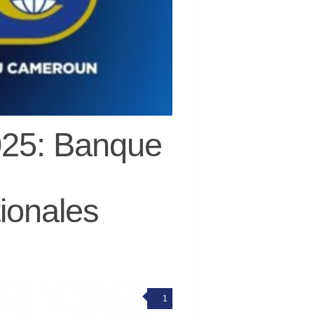
25: Banque
tionales
1