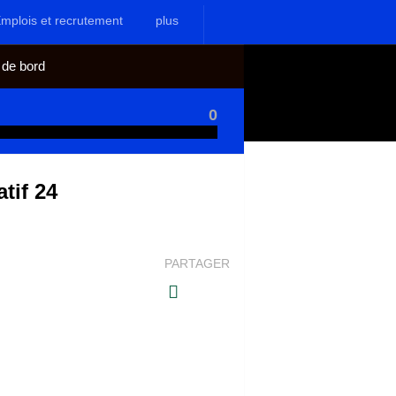
mplois et recrutement
plus
 de bord
0
tif 24
PARTAGER