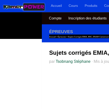
Accueil
Cours
Produits
Co
Au dessous du contenu
Compte
Inscription des étudiants
ÉPREUVES
Accueil
»
Épreuves
»
Sujets Corrigés EMIA, IRIC, ENAM Cameroun D
Sujets corrigés EMIA
par
Tsobnang Stéphane
·
Mis à jo