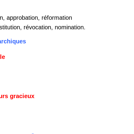
on, approbation, réformation
titution, révocation, nomination.
archiques
le
ours gracieux