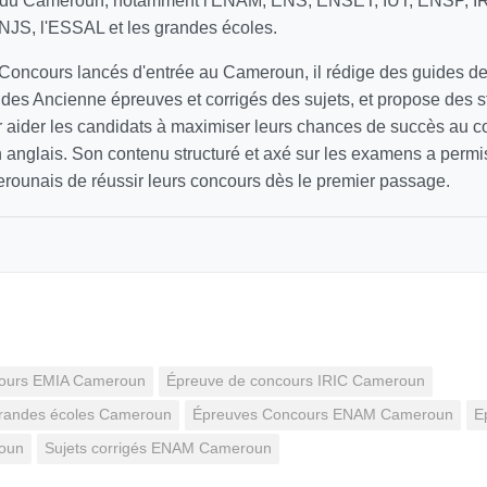
s du Cameroun, notamment l'ENAM, ENS, ENSET, IUT, ENSP, IRI
INJS, l'ESSAL et les grandes écoles.
 Concours lancés d'entrée au Cameroun, il rédige des guides d
e des Ancienne épreuves et corrigés des sujets, et propose des s
 aider les candidats à maximiser leurs chances de succès au con
n anglais. Son contenu structuré et axé sur les examens a permis
erounais de réussir leurs concours dès le premier passage.
cours EMIA Cameroun
Épreuve de concours IRIC Cameroun
grandes écoles Cameroun
Épreuves Concours ENAM Cameroun
E
roun
Sujets corrigés ENAM Cameroun