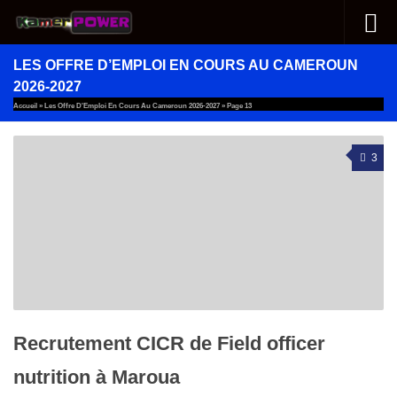
Au dessous du contenu
LES OFFRE D’EMPLOI EN COURS AU CAMEROUN
2026-2027
Accueil
»
Les Offre D'Emploi En Cours Au Cameroun 2026-2027
»
Page 13
3
Recrutement CICR de Field officer
nutrition à Maroua